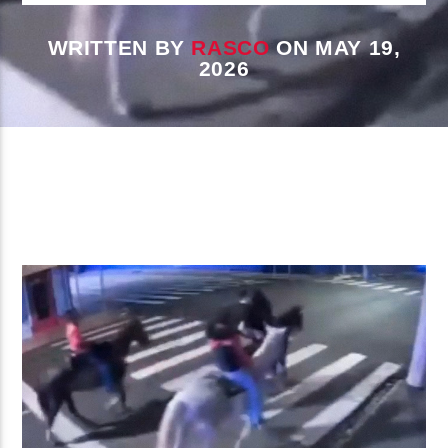
WRITTEN BY
RASCO
ON MAY 19,
2026
CURRENT SHOW
BEATS URBANOS
11:00 AM
1:00 PM
Beone Radio