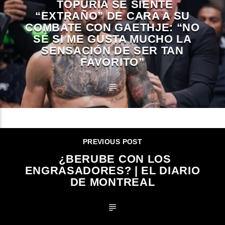
TOPURIA SE SIENTE
“EXTRAÑO” DE CARA A SU
COMBATE CON GAETHJE: “NO
SÉ SI ME GUSTA MUCHO LA
SENSACIÓN DE SER TAN
FAVORITO”
PREVIOUS POST
¿BERUBE CON LOS
ENGRASADORES? | EL DIARIO
DE MONTREAL