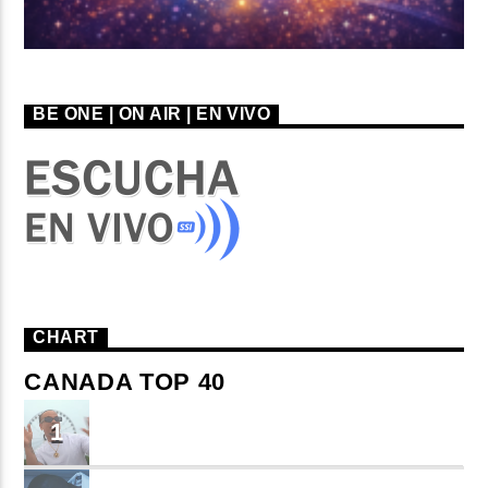
BE ONE | ON AIR | EN VIVO
CHART
CANADA TOP 40
TU ME CONOCES
1
Small J EL DE LA S