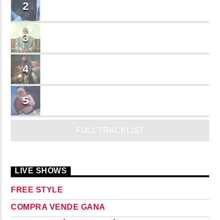
BRINDO
2
Cruzito
FLASH BACK
3
JEAN SALCEDO
TUSY
4
Landy Garcia
JUEGA
5
MADRiiNA
FULL TRACKLIST
LIVE SHOWS
FREE STYLE
COMPRA VENDE GANA