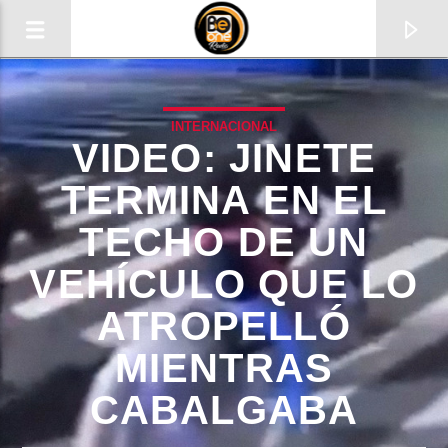
INTERNACIONAL
VIDEO: JINETE
TERMINA EN EL
TECHO DE UN
VEHÍCULO QUE LO
ATROPELLÓ
MIENTRAS
CURRENT TRACK
CABALGABA
TITLE
ARTIST