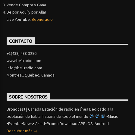
Vende Compra y Gana
De por Aquí y por Alla!
Live YouTube:
Beoneradio
CONTACTO
+1(438) 488-3296
www.be1radio.com
info@be1radio.com
Montreal, Quebec, Canada
SOBRE NOSOTROS
Broadcast | Canada Estación de radio en línea Dedicado a la
población de habla hispana de todo el mundo
▪Music
▪Events ▪News▪ Artist▪Promo Download APP iOS |Android
Descubrir más