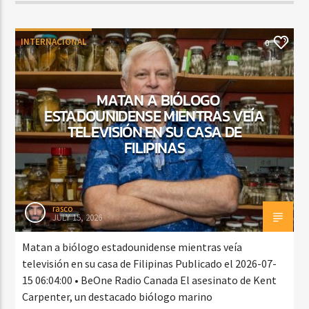
INTERNACIONAL
0
MATAN A BIÓLOGO
ESTADOUNIDENSE MIENTRAS VEÍA
TELEVISIÓN EN SU CASA DE
FILIPINAS
rasco
JULY 15, 2026
Matan a biólogo estadounidense mientras veía
televisión en su casa de Filipinas Publicado el 2026-07-
15 06:04:00 • BeOne Radio Canada El asesinato de Kent
Carpenter, un destacado biólogo marino