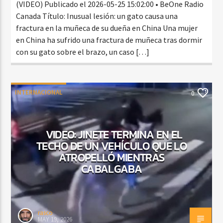
(VIDEO) Publicado el 2026-05-25 15:02:00 • BeOne Radio
Canada Título: Inusual lesión: un gato causa una
fractura en la muñeca de su dueña en China Una mujer
en China ha sufrido una fractura de muñeca tras dormir
con su gato sobre el brazo, un caso […]
INTERNACIONAL
0
VIDEO: JINETE TERMINA EN EL
TECHO DE UN VEHÍCULO QUE LO
ATROPELLÓ MIENTRAS
CABALGABA
rasco
MAY 19, 2026