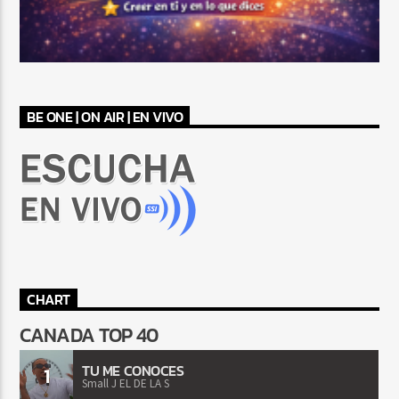
BE ONE | ON AIR | EN VIVO
CHART
CANADA TOP 40
TU ME CONOCES
1
Small J EL DE LA S