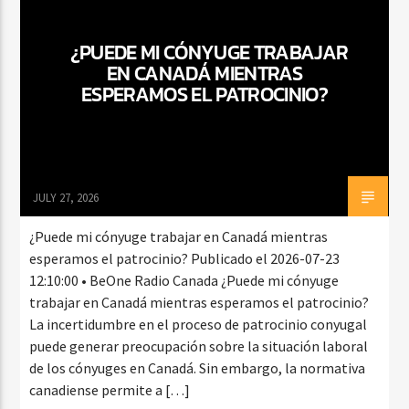
¿PUEDE MI CÓNYUGE TRABAJAR
EN CANADÁ MIENTRAS
CURRENT SHOW
ESPERAMOS EL PATROCINIO?
FIESTA DJ MIX
9:00 PM
12:00 AM
JULY 27, 2026
Beone Radio
¿Puede mi cónyuge trabajar en Canadá mientras
esperamos el patrocinio? Publicado el 2026-07-23
12:10:00 • BeOne Radio Canada ¿Puede mi cónyuge
trabajar en Canadá mientras esperamos el patrocinio?
La incertidumbre en el proceso de patrocinio conyugal
puede generar preocupación sobre la situación laboral
de los cónyuges en Canadá. Sin embargo, la normativa
canadiense permite a […]