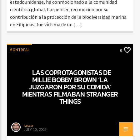
estadounidense, ha conmocionado a la comunidad
científica global. Carpenter, reconocido por su
contribución a la protección de la biodiversidad marina
en Filipinas, fue víctima de un […]
MONTREAL
0
LAS COPROTAGONISTAS DE
MILLIE BOBBY BROWN ‘LA
JUZGARON POR SU COMIDA’
MIENTRAS FILMABAN STRANGER
THINGS
rasco
JULY 10, 2026