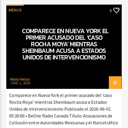
MÉXICO
0
COMPARECE EN NUEVA YORK EL
PRIMER ACUSADO DEL ‘CASO
ROCHA MOYA’ MIENTRAS
SHEINBAUM ACUSA A ESTADOS
UNIDOS DE INTERVENCIONISMO
Maria Henao
JUNE 1, 2026
Comparece en Nueva York el primer acusado del ‘caso
Rocha Moya’ mientras Sheinbaum acusa a Estados
Unidos de intervencionismo Publicado el 2026-06-01
05:30:00 • BeOne Radio Canada Título: Acusaciones de
Collusión entre Autoridades Mexicanas y el Narcotráfico