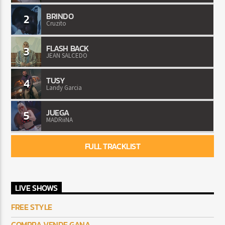
BRINDO
2
Cruzito
FLASH BACK
3
JEAN SALCEDO
TUSY
4
Landy Garcia
JUEGA
5
MADRiiNA
FULL TRACKLIST
LIVE SHOWS
FREE STYLE
COMPRA VENDE GANA