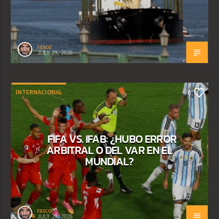
rasco
JULY 29, 2026
INTERNACIONAL
0
FIFA VS. IFAB: ¿HUBO ERROR
ARBITRAL O DEL VAR EN EL
MUNDIAL?
rasco
JULY 29, 2026