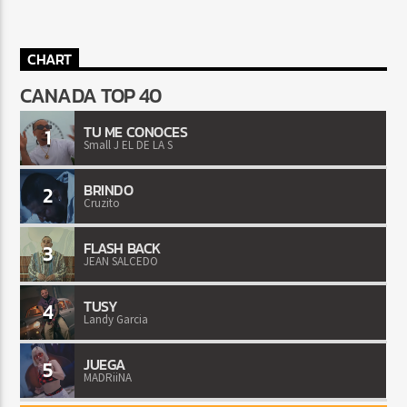
CHART
CANADA TOP 40
TU ME CONOCES
1
Small J EL DE LA S
BRINDO
2
Cruzito
FLASH BACK
3
JEAN SALCEDO
TUSY
4
Landy Garcia
JUEGA
5
MADRiiNA