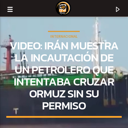
INTERNACIONAL
VIDEO: IRÁN MUESTRA
LA INCAUTACIÓN DE
UN PETROLERO QUE
INTENTABA CRUZAR
ORMUZ SIN SU
PERMISO
CURRENT TRACK
TITLE
ARTIST