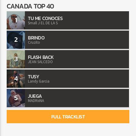
CANADA TOP 40
TU ME CONOCES
1
Small J EL DE LA S
BRINDO
2
Cruzito
FLASH BACK
3
JEAN SALCEDO
TUSY
4
Landy Garcia
JUEGA
5
MADRiiNA
FULL TRACKLIST