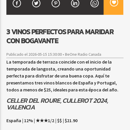
CURRENT SHOW
3 VINOS PERFECTOS PARA MARIDAR
MEZCLA TROPICAL Y SALSA
CON BOGAVANTE
1:00 PM
3:00 PM
Publicado el 2026-05-15 15:30:00 • BeOne Radio Canada
La temporada de terraza coincide con el inicio de la
temporada de langosta, creando una oportunidad
Beone Radio
perfecta para disfrutar de una buena copa. Aquí te
presentamos tres vinos blancos de España y Portugal,
todos a menos de $25, ideales para esta época del año.
CELLER DEL ROURE, CULLEROT 2024,
VALENCIA
España | 12% | ★★★1/2 | $$ | $21.90