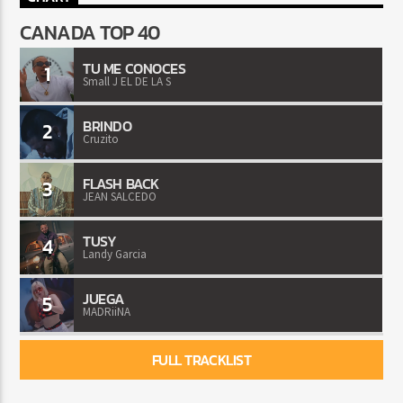
CANADA TOP 40
TU ME CONOCES
1
Small J EL DE LA S
BRINDO
2
Cruzito
FLASH BACK
3
JEAN SALCEDO
TUSY
4
Landy Garcia
JUEGA
5
MADRiiNA
FULL TRACKLIST