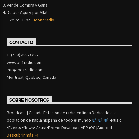
Vende Compra y Gana
De por Aquí y por Alla!
Live YouTube:
Beoneradio
CONTACTO
+1(438) 488-3296
www.be1radio.com
info@be1radio.com
Montreal, Quebec, Canada
SOBRE NOSOTROS
Broadcast | Canada Estación de radio en línea Dedicado a la
población de habla hispana de todo el mundo
▪Music
▪Events ▪News▪ Artist▪Promo Download APP iOS |Android
Descubrir más