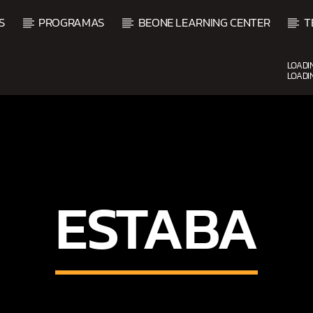
S
PROGRAMAS
BEONE LEARNING CENTER
T
LOADI
LOADI
CURRENT SHOW
FIESTA DJ MIX
9:00 PM
12:00 AM
ESTABA