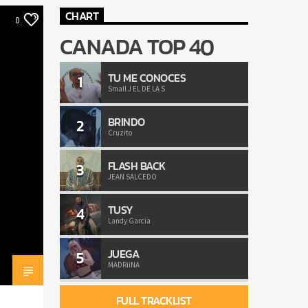
CHART
0
CANADA TOP 40
TU ME CONOCES
1
Small J EL DE LA S
BRINDO
2
Cruzito
FLASH BACK
3
JEAN SALCEDO
TUSY
4
Landy Garcia
JUEGA
5
MADRiiNA
FULL TRACKLIST