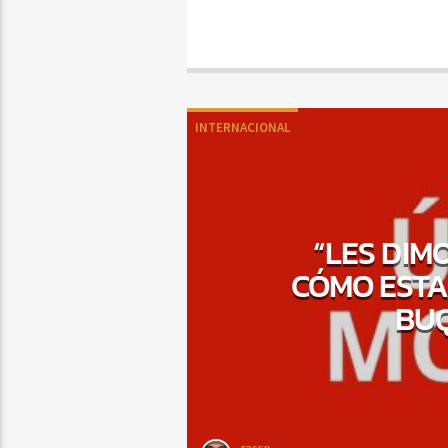
INTERNACIONAL
“LES DIM
CÓMO ESTA
BU