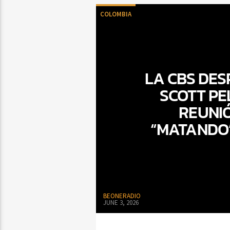
COLOMBIA
LA CBS DES
SCOTT PE
REUNI
“MATANDO”
BEONERADIO
JUNE 3, 2026