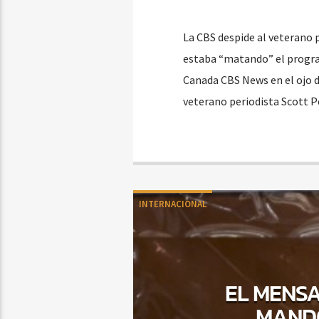
La CBS despide al veterano p
estaba “matando” el program
Canada CBS News en el ojo de
veterano periodista Scott P
INTERNACIONAL
EL MENS
MANDÓ