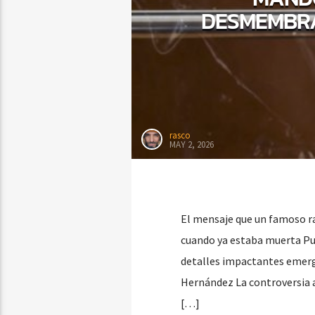
DESMEMBRA
rasco
MAY 2, 2026
El mensaje que un famoso 
cuando ya estaba muerta Pu
detalles impactantes emerge
Hernández La controversia a
[…]