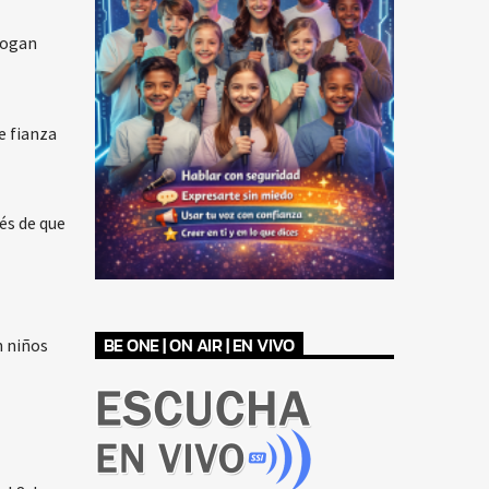
Dogan
e fianza
és de que
BE ONE | ON AIR | EN VIVO
n niños