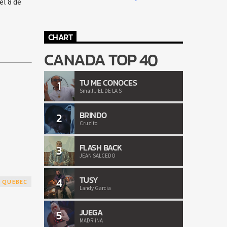
l 8 de
CHART
CANADA TOP 40
TU ME CONOCES
1
Small J EL DE LA S
BRINDO
2
Cruzito
FLASH BACK
3
JEAN SALCEDO
TUSY
4
QUEBEC
Landy Garcia
JUEGA
5
MADRiiNA