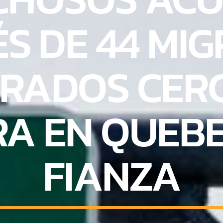
S DE 44 MI
RADOS CERC
A EN QUEBE
FIANZA