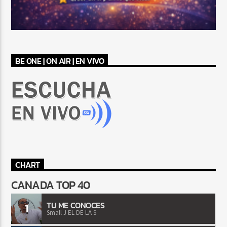
BE ONE | ON AIR | EN VIVO
CHART
CANADA TOP 40
TU ME CONOCES
1
Small J EL DE LA S