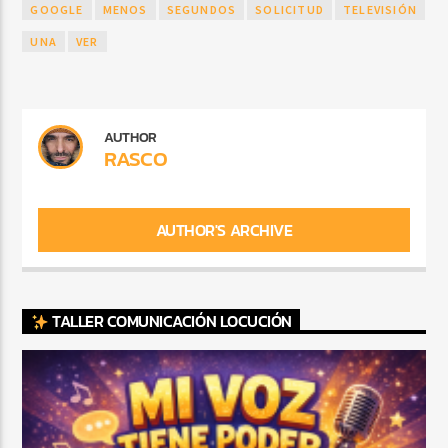
GOOGLE
MENOS
SEGUNDOS
SOLICITUD
TELEVISIÓN
UNA
VER
AUTHOR
RASCO
AUTHOR'S ARCHIVE
TALLER COMUNICACIÓN LOCUCIÓN