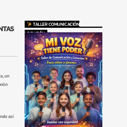
TALLER COMUNICACIÓN
NTAS
LOCUCIÓN
a, un
xión
ndo así