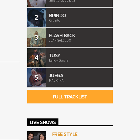
Small J EL DE LA S
BRINDO
2
Cruzito
FLASH BACK
3
JEAN SALCEDO
TUSY
4
Landy Garcia
JUEGA
5
MADRiiNA
FULL TRACKLIST
LIVE SHOWS
FREE STYLE