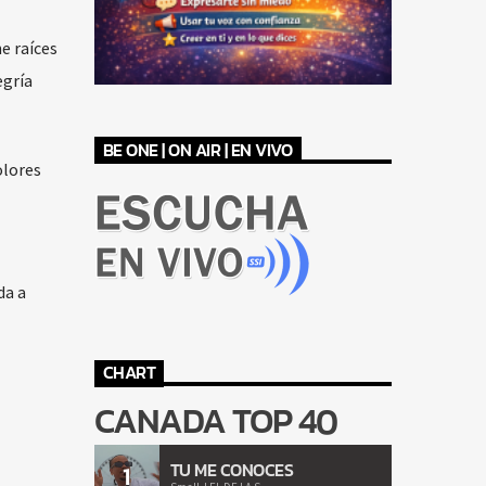
e raíces
egría
BE ONE | ON AIR | EN VIVO
olores
da a
CHART
CANADA TOP 40
TU ME CONOCES
1