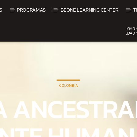
S
PROGRAMAS
BEONE LEARNING CENTER
T
LOADI
LOADI
CURRENT SHOW
VIBRAS TROPICALES
2:00 AM
4:00 AM
COLOMBIA
A ANCESTRA
NTE HUMAN