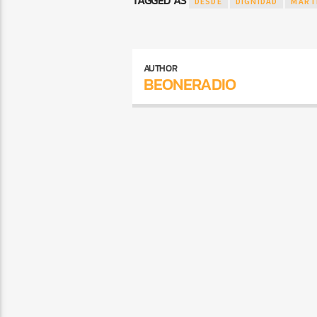
TAGGED AS
DESDE
DIGNIDAD
MART
AUTHOR
BEONERADIO