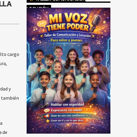
ILLA
LOCUCIÓN
alto cargo
ura,
rdad y
e también
ca
a de