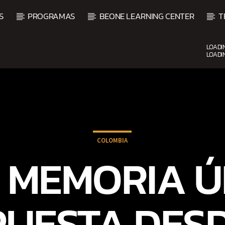
S
PROGRAMAS
BEONE LEARNING CENTER
T
LOADI
LOADI
CURRENT SHOW
BACHATA Y VALLENATO
9:00 AM
11:00 AM
COLOMBIA
 MEMORIA Ú
PUESTA DESD