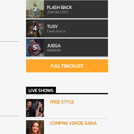
FLASH BACK
3
JEAN SALCEDO
TUSY
4
Landy Garcia
JUEGA
5
MADRiiNA
FULL TRACKLIST
LIVE SHOWS
FREE STYLE
COMPRA VENDE GANA