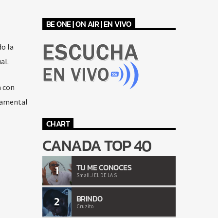
BE ONE | ON AIR | EN VIVO
do la
al.
a con
damental
CHART
CANADA TOP 40
TU ME CONOCES
1
Small J EL DE LA S
BRINDO
2
Cruzito