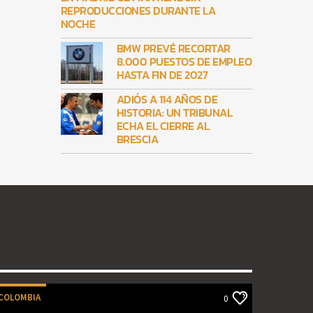
REPRODUCCIONES DURANTE LA
NOCHE
BMW PREVÉ RECORTAR
8.000 PUESTOS DE EMPLEO
HASTA FIN DE 2027
ADIÓS A 114 AÑOS DE
HISTORIA: UN TRIBUNAL
ECHA EL CIERRE AL
BRESCIA
COLOMBIA
0