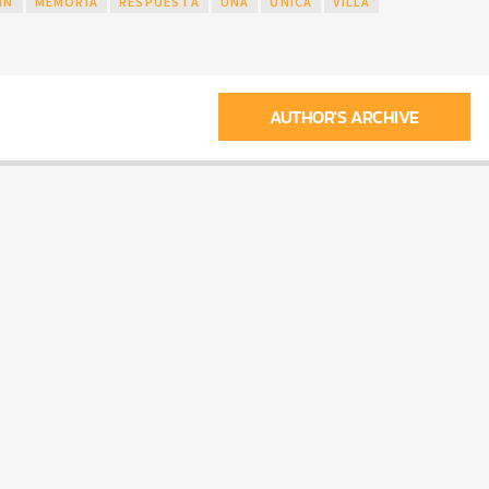
IN
MEMORIA
RESPUESTA
UNA
ÚNICA
VILLA
AUTHOR'S ARCHIVE