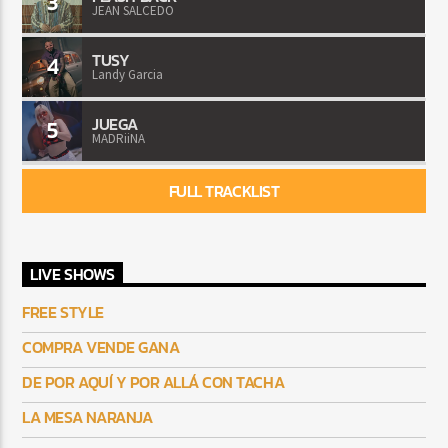
3
JEAN SALCEDO
TUSY
4
Landy Garcia
JUEGA
5
MADRiiNA
FULL TRACKLIST
LIVE SHOWS
FREE STYLE
COMPRA VENDE GANA
DE POR AQUÍ Y POR ALLÁ CON TACHA
LA MESA NARANJA