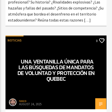
profesional? Su historia? ¿Rivalidades explosivas? ¿Las
hazañas y fallas del pasado? ¿Sitios de competencia? ¿Su
atmósfera que bordea el desenfreno en el territorio
estadounidense? Reúna todas estas razones […]
NOTICIAS
0
UNA VENTANILLA ÚNICA PARA
LAS BÚSQUEDAS DE MANDATOS
DE VOLUNTAD Y PROTECCIÓN EN
QUEBEC
rasco
AUGUST 24, 2025