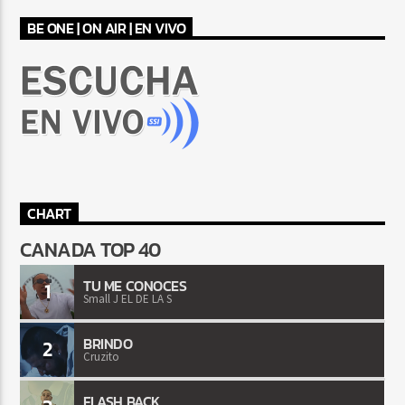
BE ONE | ON AIR | EN VIVO
CHART
CANADA TOP 40
TU ME CONOCES
1
Small J EL DE LA S
BRINDO
2
Cruzito
FLASH BACK