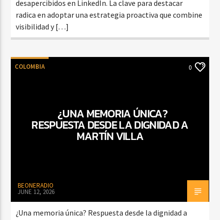
desapercibidos en LinkedIn. La clave para destacar
radica en adoptar una estrategia proactiva que combine
visibilidad y […]
COLOMBIA
0
¿UNA MEMORIA ÚNICA?
RESPUESTA DESDE LA DIGNIDAD A
MARTÍN VILLA
BEONERADIO
JUNE 12, 2026
¿Una memoria única? Respuesta desde la dignidad a