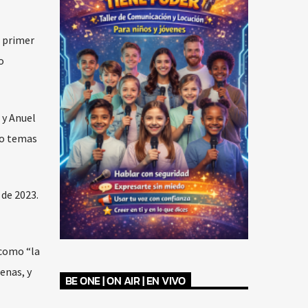
u primer
o
 y Anuel
do temas
 de 2023.
 como “la
enas, y
BE ONE | ON AIR | EN VIVO