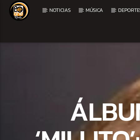
NOTICIAS
MÚSICA
DEPORTE
CURRENT TRACK
TITLE
ARTIST
ÁLBUM
‘MILLITO