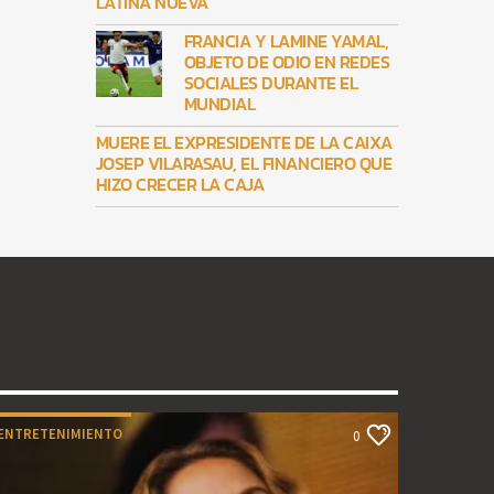
LATINA NUEVA
FRANCIA Y LAMINE YAMAL,
OBJETO DE ODIO EN REDES
SOCIALES DURANTE EL
MUNDIAL
MUERE EL EXPRESIDENTE DE LA CAIXA
JOSEP VILARASAU, EL FINANCIERO QUE
HIZO CRECER LA CAJA
ENTRETENIMIENTO
0