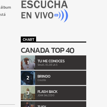
n álbum
está
CHART
CANADA TOP 40
TU ME CONOCES
1
Small J EL DE LA S
BRINDO
2
Cruzito
FLASH BACK
3
JEAN SALCEDO
TUSY