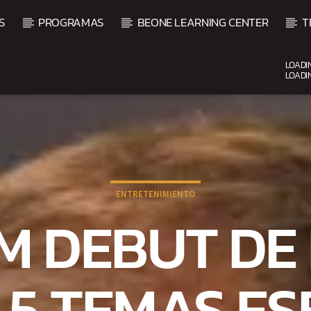
S
PROGRAMAS
BEONE LEARNING CENTER
T
LOADI
LOADI
CURRENT SHOW
VIBRAS TROPICALES
2:00 AM
4:00 AM
ENTRETENIMIENTO
 DEBUT DE
’: 5 TEMAS E