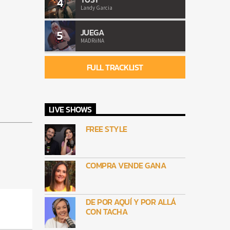
4
Landy Garcia
JUEGA
5
MADRiiNA
FULL TRACKLIST
LIVE SHOWS
FREE STYLE
COMPRA VENDE GANA
DE POR AQUÍ Y POR ALLÁ
CON TACHA