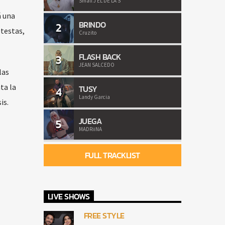
Small J EL DE LA S
á una
BRINDO
2
otestas,
Cruzito
FLASH BACK
3
JEAN SALCEDO
las
ta la
TUSY
4
Landy Garcia
is.
JUEGA
5
MADRiiNA
FULL TRACKLIST
LIVE SHOWS
FREE STYLE