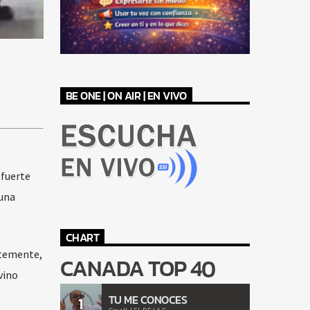
BE ONE | ON AIR | EN VIVO
 fuerte
 una
CHART
ntemente,
CANADA TOP 40
vino
TU ME CONOCES
1