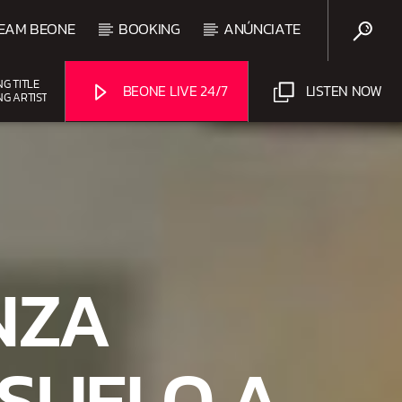
EAM BEONE
BOOKING
ANÚNCIATE
NG TITLE
BEONE LIVE 24/7
LISTEN NOW
NG ARTIST
UPCOMING SHOW
BEATS URBANOS
11:00 AM
1:00 PM
Beone Radio
NZA
SUELO A