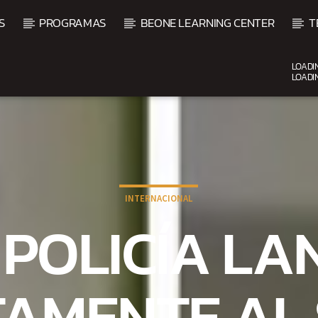
S
PROGRAMAS
BEONE LEARNING CENTER
T
LOADI
LOADI
CURRENT SHOW
BACHATA Y VALLENATO
9:00 AM
11:00 AM
INTERNACIONAL
 POLICÍA LA
TAMENTE AL 