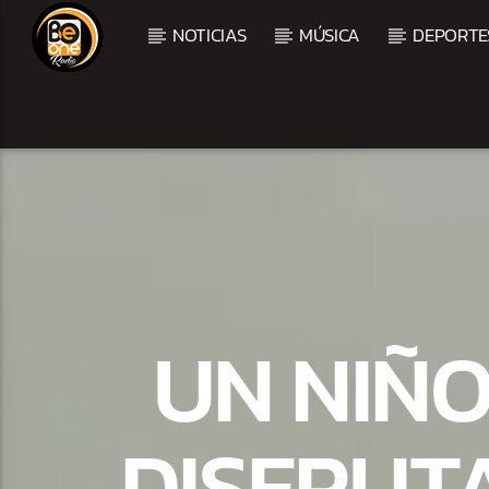
NOTICIAS
MÚSICA
DEPORTE
CURRENT TRACK
TITLE
ARTIST
CURRENT SHOW
BALADAS Y VALLENAT
UN NIÑO
2:00 PM
5:00 PM
DISFRUTA