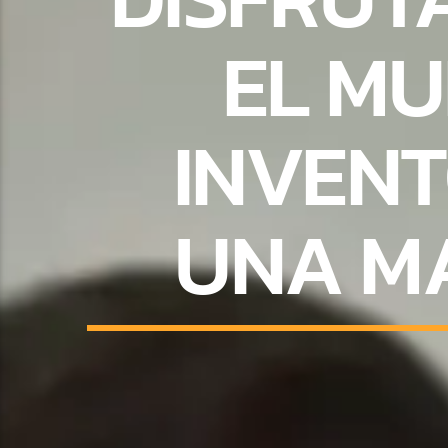
EL MU
INVENT
UNA M