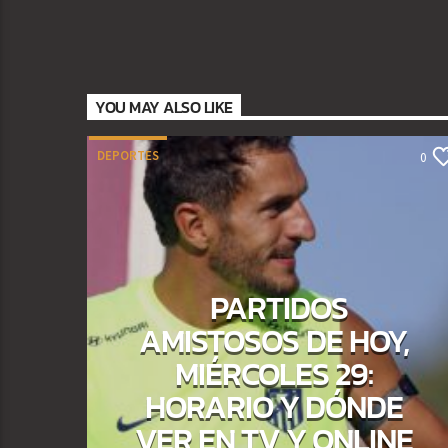
YOU MAY ALSO LIKE
DEPORTES
0
PARTIDOS
AMISTOSOS DE HOY,
MIÉRCOLES 29:
HORARIO Y DÓNDE
VER EN TV Y ONLINE