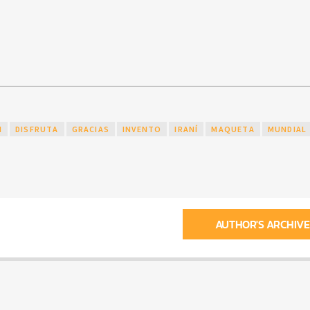
N
DISFRUTA
GRACIAS
INVENTO
IRANÍ
MAQUETA
MUNDIAL
AUTHOR'S ARCHIVE