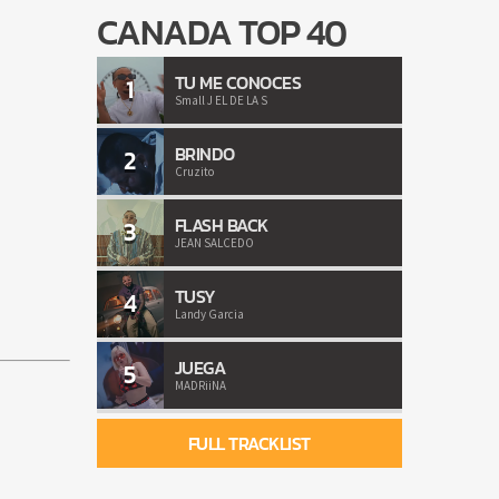
CANADA TOP 40
TU ME CONOCES
1
Small J EL DE LA S
BRINDO
2
Cruzito
FLASH BACK
3
JEAN SALCEDO
TUSY
4
Landy Garcia
JUEGA
5
MADRiiNA
FULL TRACKLIST