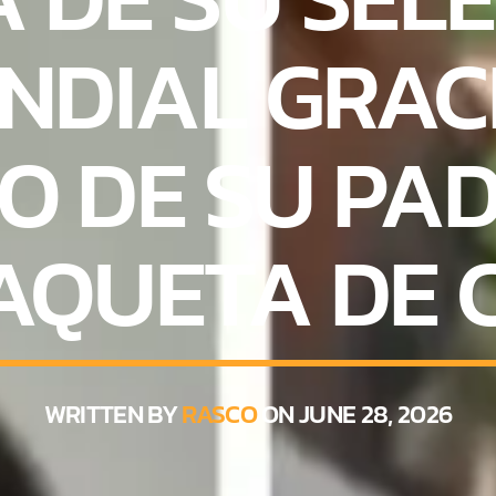
NDIAL GRAC
O DE SU PA
AQUETA DE 
WRITTEN BY
RASCO
ON JUNE 28, 2026