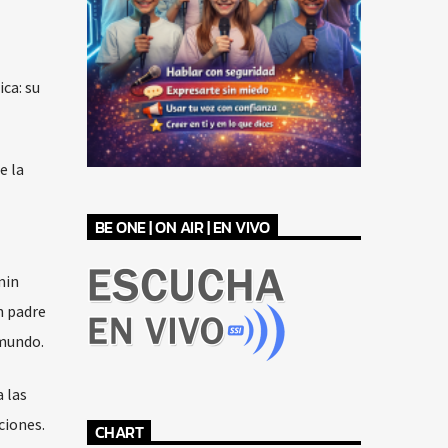
ca: su
e la
BE ONE | ON AIR | EN VIVO
min
n padre
 mundo.
 las
ciones.
CHART