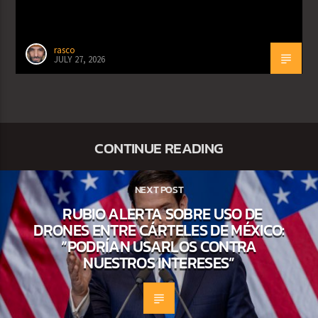
rasco
JULY 27, 2026
CONTINUE READING
NEXT POST
RUBIO ALERTA SOBRE USO DE
DRONES ENTRE CÁRTELES DE MÉXICO:
“PODRÍAN USARLOS CONTRA
NUESTROS INTERESES”