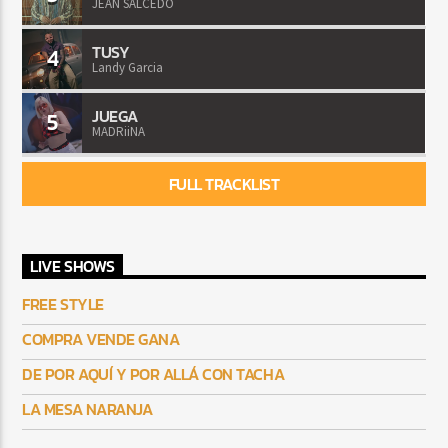
JEAN SALCEDO
TUSY
4
Landy Garcia
JUEGA
5
MADRiiNA
FULL TRACKLIST
LIVE SHOWS
FREE STYLE
COMPRA VENDE GANA
DE POR AQUÍ Y POR ALLÁ CON TACHA
LA MESA NARANJA