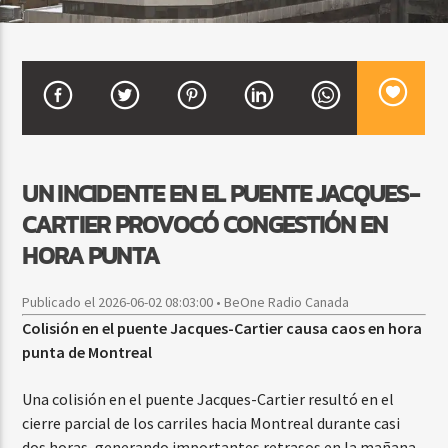
CURRENT SHOW
SALSA MATUTINA
6:00 AM
9:00 AM
UN INCIDENTE EN EL PUENTE JACQUES-
CARTIER PROVOCÓ CONGESTIÓN EN
Beone Radio
HORA PUNTA
Publicado el 2026-06-02 08:03:00 • BeOne Radio Canada
Colisión en el puente Jacques-Cartier causa caos en hora
punta de Montreal
Una colisión en el puente Jacques-Cartier resultó en el
cierre parcial de los carriles hacia Montreal durante casi
dos horas, generando importantes retrasos en la mañana