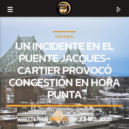
MONTREAL
UN INCIDENTE EN EL
PUENTE JACQUES-
CARTIER PROVOCÓ
CONGESTIÓN EN HORA
PUNTA
CURRENT TRACK
TITLE
WRITTEN BY
RASCO
ON JUNE 2, 2026
ARTIST