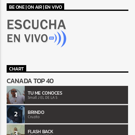
BE ONE | ON AIR | EN VIVO
CHART
CANADA TOP 40
TU ME CONOCES
1
Small J EL DE LA S
BRINDO
2
Cruzito
FLASH BACK
3