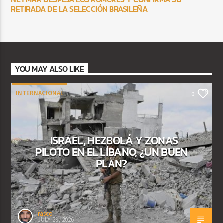
RETIRADA DE LA SELECCIÓN BRASILEÑA
YOU MAY ALSO LIKE
INTERNACIONAL
0
ISRAEL, HEZBOLÁ Y ZONAS
PILOTO EN EL LÍBANO, ¿UN BUEN
PLAN?
rasco
JULY 29, 2026