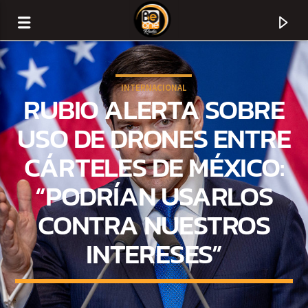
INTERNACIONAL
RUBIO ALERTA SOBRE
USO DE DRONES ENTRE
CÁRTELES DE MÉXICO:
“PODRÍAN USARLOS
CONTRA NUESTROS
INTERESES”
CURRENT TRACK
TITLE
ARTIST