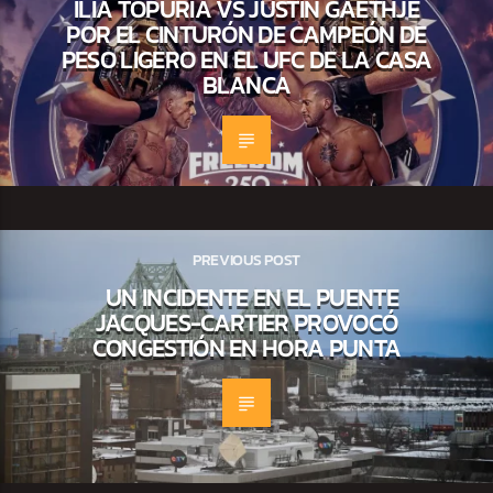
ILIA TOPURIA VS JUSTIN GAETHJE
POR EL CINTURÓN DE CAMPEÓN DE
PESO LIGERO EN EL UFC DE LA CASA
BLANCA
PREVIOUS POST
UN INCIDENTE EN EL PUENTE
JACQUES-CARTIER PROVOCÓ
CONGESTIÓN EN HORA PUNTA