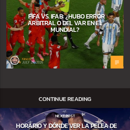
FIFA VS. IFAB: ¿HUBO ERROR
ARBITRAL O DEL VAR EN EL
MUNDIAL?
rasco
JULY 29, 2026
CONTINUE READING
NEXT POST
HORARIO Y DÓNDE VER LA PELEA DE