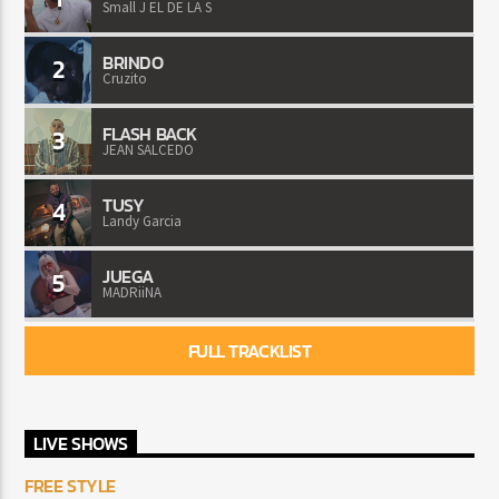
Small J EL DE LA S
BRINDO
2
Cruzito
FLASH BACK
3
JEAN SALCEDO
TUSY
4
Landy Garcia
JUEGA
5
MADRiiNA
FULL TRACKLIST
LIVE SHOWS
FREE STYLE