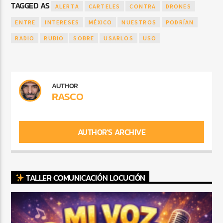
TAGGED AS
ALERTA
CARTELES
CONTRA
DRONES
ENTRE
INTERESES
MÉXICO
NUESTROS
PODRÍAN
RADIO
RUBIO
SOBRE
USARLOS
USO
AUTHOR
RASCO
AUTHOR'S ARCHIVE
TALLER COMUNICACIÓN LOCUCIÓN