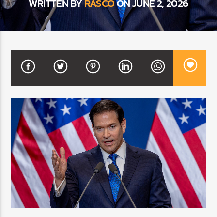
WRITTEN BY
RASCO
ON JUNE 2, 2026
CURRENT SHOW
BALADAS Y VALLENATO
3:00 PM
5:00 PM
Beone Radio