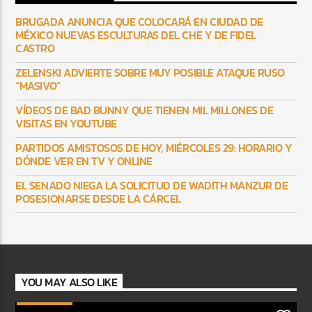
BRUGADA ANUNCIA QUE COLOCARÁ EN CIUDAD DE
MÉXICO NUEVAS ESCULTURAS DEL CHE Y DE FIDEL
CASTRO
ZELENSKI ADVIERTE SOBRE MUY POSIBLE ATAQUE RUSO
“MASIVO”
VÍDEOS DE BAD BUNNY QUE TIENEN MIL MILLONES DE
VISITAS EN YOUTUBE
PARTIDOS AMISTOSOS DE HOY, MIÉRCOLES 29: HORARIO Y
DÓNDE VER EN TV Y ONLINE
EL SENADO NIEGA LA SOLICITUD DE WADITH MANZUR DE
POSESIONARSE DESDE LA CÁRCEL
YOU MAY ALSO LIKE