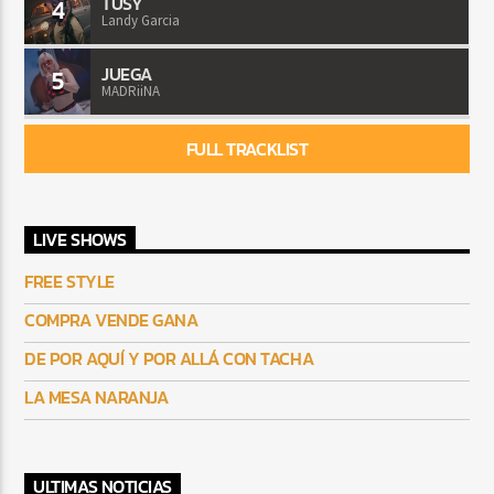
TUSY
4
Landy Garcia
JUEGA
5
MADRiiNA
FULL TRACKLIST
LIVE SHOWS
FREE STYLE
COMPRA VENDE GANA
DE POR AQUÍ Y POR ALLÁ CON TACHA
LA MESA NARANJA
ULTIMAS NOTICIAS