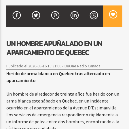
CURRENT SHOW
FREE STYLE
7:00 PM
9:00 PM
UN HOMBRE APUÑALADO EN UN
APARCAMIENTO DE QUEBEC
Publicado el 2026-05-16 15:31:00 • BeOne Radio Canada
Beone Radio
Herido de arma blanca en Quebec tras altercado en
aparcamiento
Un hombre de alrededor de treinta años fue herido con un
arma blanca este sábado en Quebec, en un incidente
ocurrido en el aparcamiento de la Avenue D’Estimauville.
Los servicios de emergencia respondieron rápidamente a
un informe de pelea entre dos hombres, encontrando a la
víctima con una puñalada.