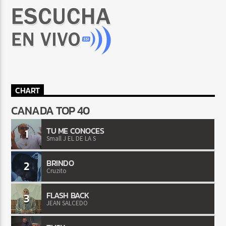
CHART
CANADA TOP 40
TU ME CONOCES
1
Small J EL DE LA S
BRINDO
2
Cruzito
FLASH BACK
3
JEAN SALCEDO