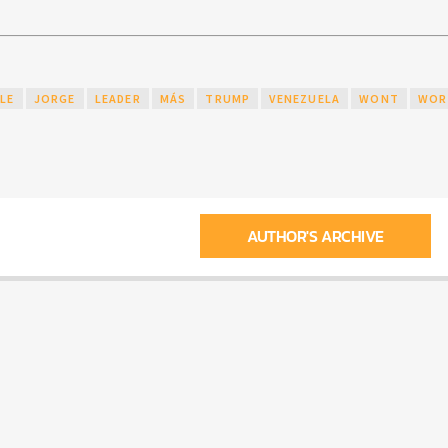
ILE
JORGE
LEADER
MÁS
TRUMP
VENEZUELA
WONT
WOR
AUTHOR'S ARCHIVE