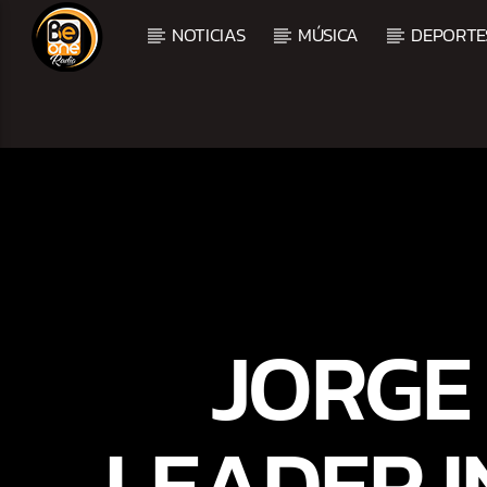
NOTICIAS
MÚSICA
DEPORTE
CURRENT TRACK
TITLE
ARTIST
JORGE
LEADER I