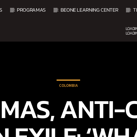
S
PROGRAMAS
BEONE LEARNING CENTER
T
LOADI
LOADI
CURRENT SHOW
FIESTA DJ MIX
9:00 PM
12:00 AM
COLOMBIA
 MAS, ANTI-
N EXILE: ‘W