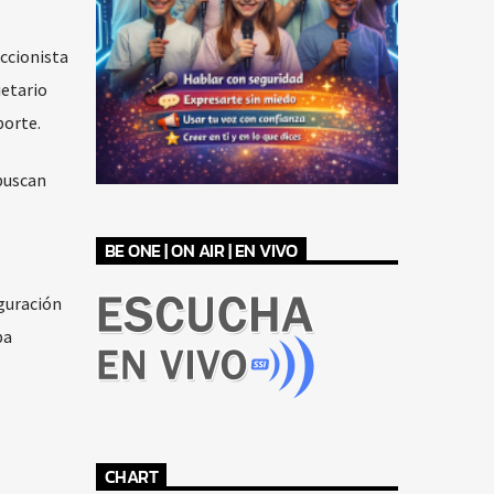
ccionista
ietario
porte.
 buscan
BE ONE | ON AIR | EN VIVO
iguración
ba
CHART