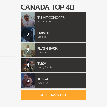
CANADA TOP 40
TU ME CONOCES
1
Small J EL DE LA S
BRINDO
2
Cruzito
FLASH BACK
3
JEAN SALCEDO
TUSY
4
Landy Garcia
JUEGA
5
MADRiiNA
FULL TRACKLIST