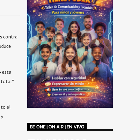
s contra
roduce
o esta
 total”
to el
 y
BE ONE | ON AIR | EN VIVO