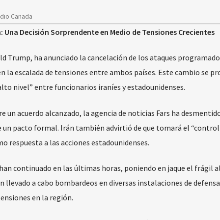
adio Canada
 Una Decisión Sorprendente en Medio de Tensiones Crecientes
ald Trump, ha anunciado la cancelación de los ataques programado
 en la escalada de tensiones entre ambos países. Este cambio se p
lto nivel” entre funcionarios iraníes y estadounidenses.
re un acuerdo alcanzado, la agencia de noticias Fars ha desmentid
 un pacto formal. Irán también advirtió de que tomará el “control
mo respuesta a las acciones estadounidenses.
an continuado en las últimas horas, poniendo en jaque el frágil al
n llevado a cabo bombardeos en diversas instalaciones de defensa
tensiones en la región.