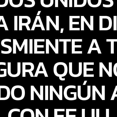
 IRÁN, EN DI
ESMIENTE A 
GURA QUE N
DO NINGÚN 
CON EE UU