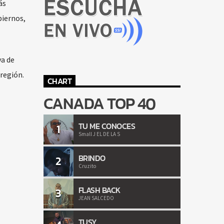
ás
biernos,
va de
 región.
CHART
CANADA TOP 40
TU ME CONOCES
1
Small J EL DE LA S
BRINDO
2
Cruzito
FLASH BACK
3
JEAN SALCEDO
TUSY