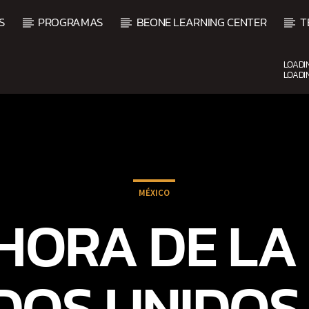
S
PROGRAMAS
BEONE LEARNING CENTER
T
LOADI
LOADI
CURRENT SHOW
FIESTA DJ MIX
9:00 PM
12:00 AM
MÉXICO
 HORA DE LA
DOS UNIDOS 