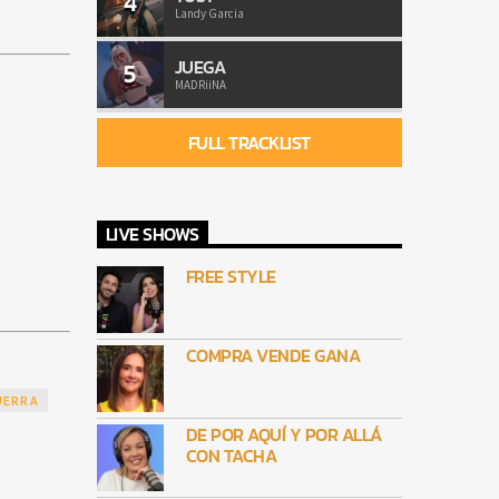
4
Landy Garcia
JUEGA
5
MADRiiNA
FULL TRACKLIST
LIVE SHOWS
FREE STYLE
COMPRA VENDE GANA
UERRA
DE POR AQUÍ Y POR ALLÁ
CON TACHA