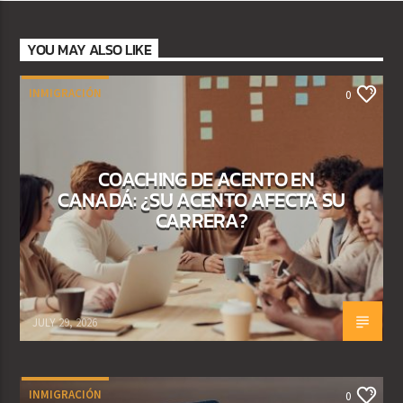
YOU MAY ALSO LIKE
INMIGRACIÓN
0
COACHING DE ACENTO EN
CANADÁ: ¿SU ACENTO AFECTA SU
CARRERA?
JULY 29, 2026
INMIGRACIÓN
0