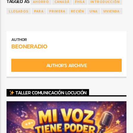
TAGGED AS
AHORRO
CANADÁ
FHSA
INTRODUCCIÓN
LLEGADOS
PARA
PRIMERA
RECIÉN
UNA
VIVIENDA
AUTHOR
BEONERADIO
AUTHOR'S ARCHIVE
TALLER COMUNICACIÓN LOCUCIÓN