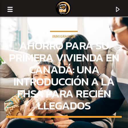
INMIGRACIÓN
AHORRO PARA SU
PRIMERA VIVIENDA EN
CANADÁ: UNA
INTRODUCCIÓN A LA
FHSA PARA RECIÉN
LLEGADOS
CURRENT TRACK
TITLE
ARTIST