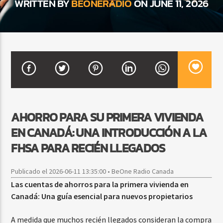
WRITTEN BY
BEONERADIO
ON JUNE 11, 2026
CURRENT SHOW
MEZCLA TROPICAL Y SALSA
1:00 PM
3:00 PM
AHORRO PARA SU PRIMERA VIVIENDA
Beone Radio
EN CANADÁ: UNA INTRODUCCIÓN A LA
FHSA PARA RECIÉN LLEGADOS
Publicado el 2026-06-11 13:35:00 • BeOne Radio Canada
Las cuentas de ahorros para la primera vivienda en
Canadá: Una guía esencial para nuevos propietarios
A medida que muchos recién llegados consideran la compra