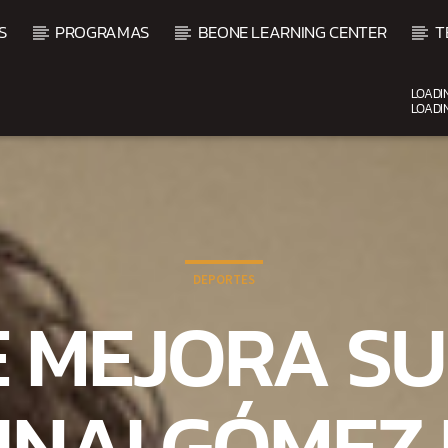
S
PROGRAMAS
BEONE LEARNING CENTER
T
LOADI
LOADI
CURRENT SHOW
BALADAS ROMÁNTICAS
4:00 AM
6:00 AM
DEPORTES
E MEJORA SU
UNAI GÓMEZ 