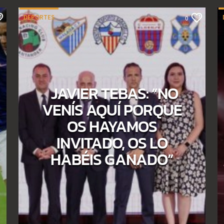
DEPORTES
0
JAVIER TEBAS: “NO
VENÍS AQUÍ PORQUE
OS HAYAMOS
INVITADO, OS LO
HABÉIS GANADO”