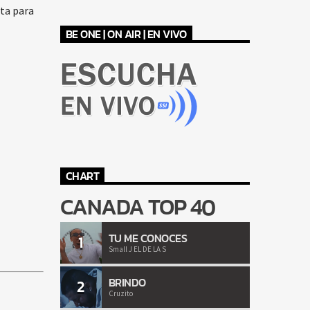
ta para
BE ONE | ON AIR | EN VIVO
CHART
CANADA TOP 40
TU ME CONOCES
1
Small J EL DE LA S
BRINDO
2
Cruzito