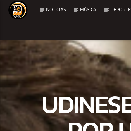
NOTICIAS
MÚSICA
DEPORTE
CURRENT TRACK
TITLE
ARTIST
UDINES
POR 