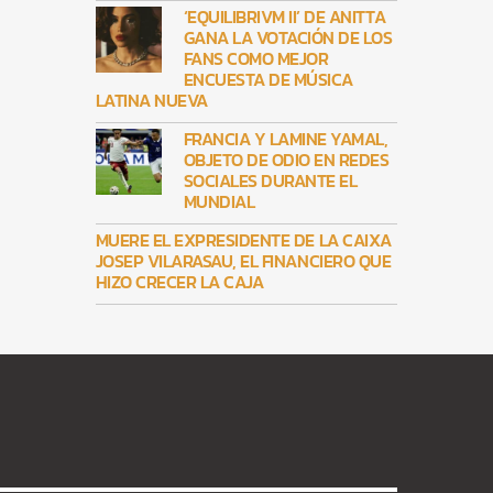
‘EQUILIBRIVM II’ DE ANITTA
GANA LA VOTACIÓN DE LOS
FANS COMO MEJOR
ENCUESTA DE MÚSICA
LATINA NUEVA
FRANCIA Y LAMINE YAMAL,
OBJETO DE ODIO EN REDES
SOCIALES DURANTE EL
MUNDIAL
MUERE EL EXPRESIDENTE DE LA CAIXA
JOSEP VILARASAU, EL FINANCIERO QUE
HIZO CRECER LA CAJA