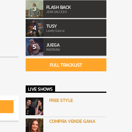
FLASH BACK
3
JEAN SALCEDO
TUSY
4
Landy Garcia
JUEGA
5
MADRiiNA
FULL TRACKLIST
LIVE SHOWS
FREE STYLE
COMPRA VENDE GANA