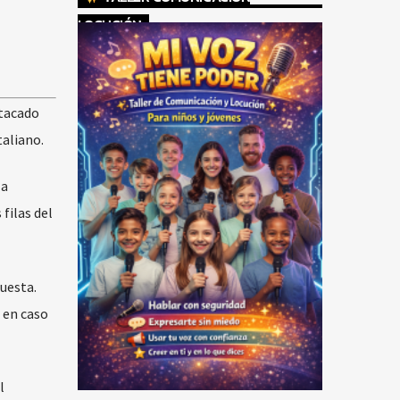
LOCUCIÓN
stacado
taliano.
la
filas del
uesta.
 en caso
l