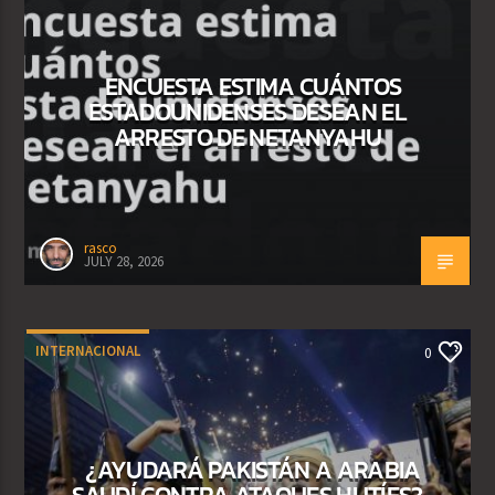
ENCUESTA ESTIMA CUÁNTOS
ESTADOUNIDENSES DESEAN EL
ARRESTO DE NETANYAHU
rasco
JULY 28, 2026
INTERNACIONAL
0
¿AYUDARÁ PAKISTÁN A ARABIA
SAUDÍ CONTRA ATAQUES HUTÍES?