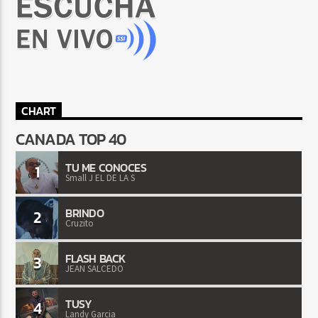
CHART
CANADA TOP 40
TU ME CONOCES
1
Small J EL DE LA S
BRINDO
2
Cruzito
FLASH BACK
3
JEAN SALCEDO
TUSY
4
Landy Garcia