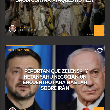
rasco
JULY 28, 2026
INTERNACIONAL
0
REPORTAN QUE ZELENSKI Y
NETANYAHU NEGOCIAN UN
ENCUENTRO PARA HABLAR
SOBRE IRÁN
rasco