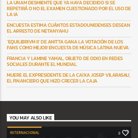
LA UNAM DESMIENTE QUE YA HAYA DECIDIDO SI SE
REPETIRÁ O NO EL EXAMEN CUESTIONADO POR EL USO DE
LA IA
ENCUESTA ESTIMA CUÁNTOS ESTADOUNIDENSES DESEAN
EL ARRESTO DE NETANYAHU
‘EQUILIBRIVM II’ DE ANITTA GANA LA VOTACIÓN DE LOS
FANS COMO MEJOR ENCUESTA DE MÚSICA LATINA NUEVA
FRANCIA Y LAMINE YAMAL, OBJETO DE ODIO EN REDES
SOCIALES DURANTE EL MUNDIAL
MUERE EL EXPRESIDENTE DE LA CAIXA JOSEP VILARASAU,
EL FINANCIERO QUE HIZO CRECER LA CAJA
YOU MAY ALSO LIKE
INTERNACIONAL
0