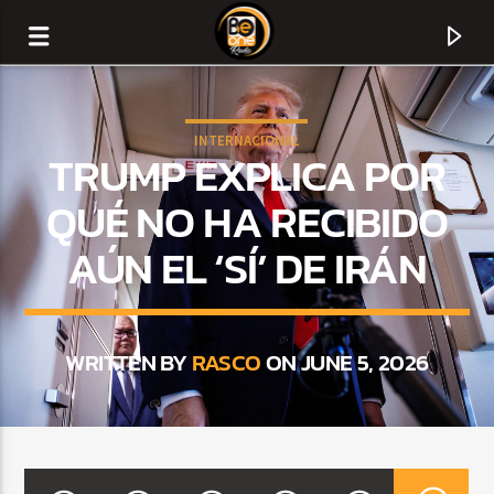
INTERNACIONAL
TRUMP EXPLICA POR
QUÉ NO HA RECIBIDO
AÚN EL ‘SÍ’ DE IRÁN
WRITTEN BY
RASCO
ON JUNE 5, 2026
CURRENT TRACK
TITLE
ARTIST