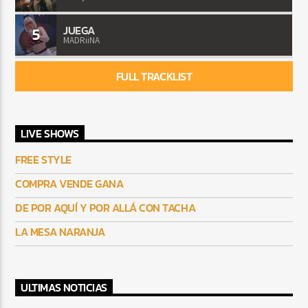
JUEGA
5
MADRiiNA
FULL TRACKLIST
LIVE SHOWS
FREE STYLE
COMPRA VENDE GANA
DE POR AQUÍ Y POR ALLÁ CON TACHA
LA MESA NARANJA
ULTIMAS NOTICIAS