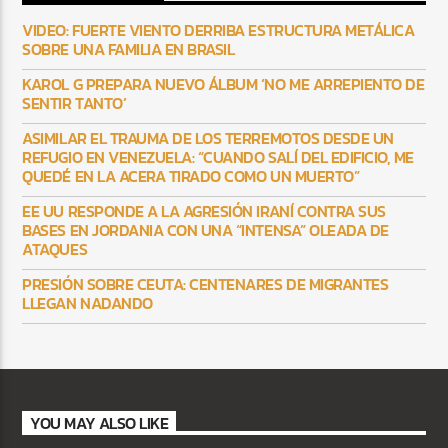
VIDEO: FUERTE VIENTO DERRIBA ESTRUCTURA METÁLICA
SOBRE UNA FAMILIA EN BRASIL
KAROL G PREPARA NUEVO ÁLBUM ‘NO ME ARREPIENTO DE
SENTIR TANTO’
ASIMILAR EL TRAUMA DE LOS TERREMOTOS DESDE UN
REFUGIO EN VENEZUELA: “CUANDO SALÍ DEL EDIFICIO, ME
QUEDÉ EN LA ACERA TIRADO COMO UN MUERTO”
EE UU RESPONDE A LA AGRESIÓN IRANÍ CONTRA SUS
BASES EN JORDANIA CON UNA “INTENSA” OLEADA DE
ATAQUES
PRESIÓN SOBRE CEUTA: CENTENARES DE MIGRANTES
LLEGAN NADANDO
YOU MAY ALSO LIKE