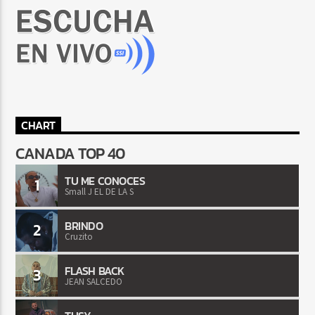
CHART
CANADA TOP 40
TU ME CONOCES
1
Small J EL DE LA S
BRINDO
2
Cruzito
FLASH BACK
3
JEAN SALCEDO