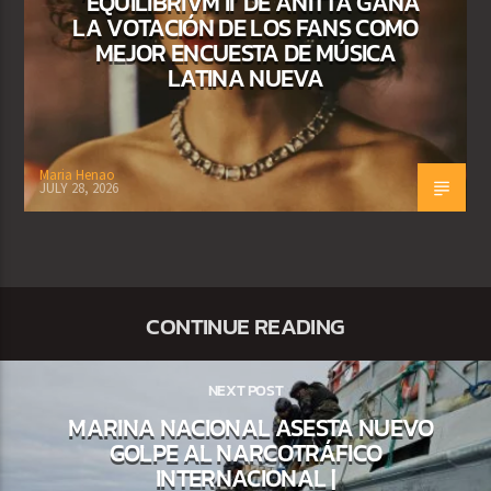
‘EQUILIBRIVM II’ DE ANITTA GANA
LA VOTACIÓN DE LOS FANS COMO
MEJOR ENCUESTA DE MÚSICA
LATINA NUEVA
Maria Henao
JULY 28, 2026
CONTINUE READING
NEXT POST
MARINA NACIONAL ASESTA NUEVO
GOLPE AL NARCOTRÁFICO
INTERNACIONAL |