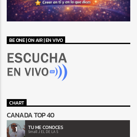
BE ONE | ON AIR | EN VIVO
CHART
CANADA TOP 40
TU ME CONOCES
1
Small J EL DE LA S