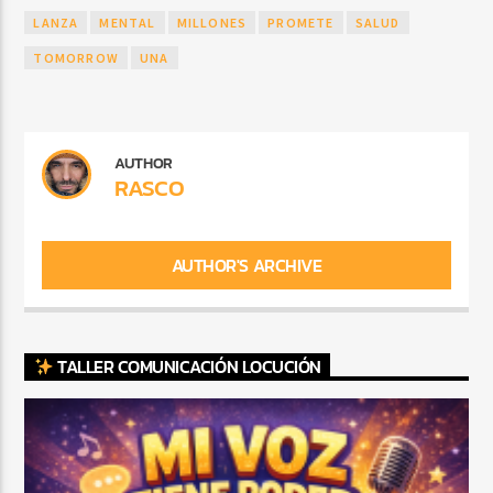
LANZA
MENTAL
MILLONES
PROMETE
SALUD
TOMORROW
UNA
AUTHOR
RASCO
AUTHOR'S ARCHIVE
TALLER COMUNICACIÓN LOCUCIÓN