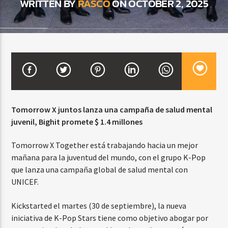
WRITTEN BY
RASCO
ON OCTOBER 2, 2025
CURRENT SHOW
BACHATA PARA EL CAMINO
5:00 PM
7:00 PM
Tomorrow X juntos lanza una campaña de salud mental
juvenil, Bighit promete $ 1.4 millones
Beone Radio
Tomorrow X Together está trabajando hacia un mejor
mañana para la juventud del mundo, con el grupo K-Pop
que lanza una campaña global de salud mental con
UNICEF.
Kickstarted el martes (30 de septiembre), la nueva
iniciativa de K-Pop Stars tiene como objetivo abogar por