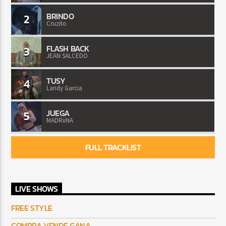
BRINDO
2
Cruzito
FLASH BACK
3
JEAN SALCEDO
TUSY
4
Landy Garcia
JUEGA
5
MADRiiNA
FULL TRACKLIST
LIVE SHOWS
FREE STYLE
COMPRA VENDE GANA