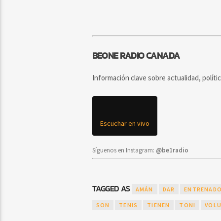
BEONE RADIO CANADA
Información clave sobre actualidad, políti
Escuchar en vivo
Síguenos en Instagram:
@be1radio
TAGGED AS
AMÁN
DAR
ENTRENAD
SON
TENIS
TIENEN
TONI
VOL