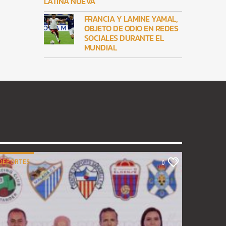
LATINA NUEVA
FRANCIA Y LAMINE YAMAL,
OBJETO DE ODIO EN REDES
SOCIALES DURANTE EL
MUNDIAL
DEPORTES
0