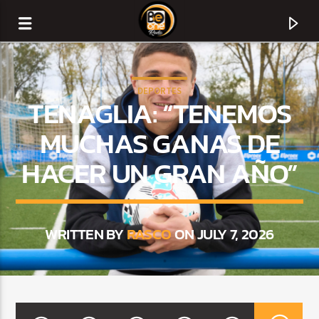
DEPORTES
TENAGLIA: “TENEMOS
MUCHAS GANAS DE
HACER UN GRAN AÑO”
WRITTEN BY
RASCO
ON JULY 7, 2026
CURRENT TRACK
TITLE
ARTIST