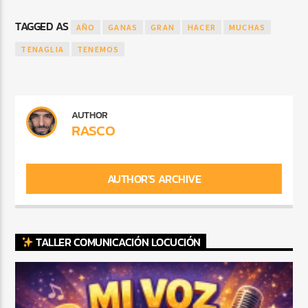
TAGGED AS
AÑO
GANAS
GRAN
HACER
MUCHAS
TENAGLIA
TENEMOS
AUTHOR
RASCO
AUTHOR'S ARCHIVE
TALLER COMUNICACIÓN LOCUCIÓN