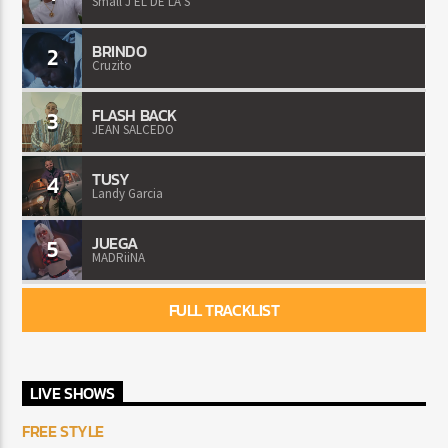
Small J EL DE LA S
BRINDO
2
Cruzito
FLASH BACK
3
JEAN SALCEDO
TUSY
4
Landy Garcia
JUEGA
5
MADRiiNA
FULL TRACKLIST
LIVE SHOWS
FREE STYLE