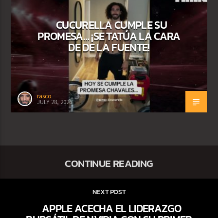
CUCURELLA CUMPLE SU
PROMESA… ¡SE TATÚA LA CARA
DE DE LA FUENTE!
rasco
JULY 28, 2026
CONTINUE READING
NEXT POST
APPLE ACECHA EL LIDERAZGO