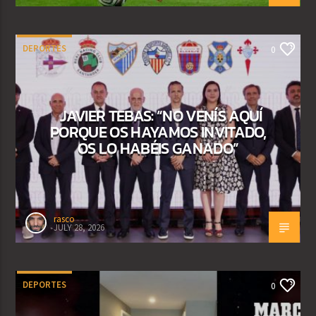
DEPORTES
0
JAVIER TEBAS: “NO VENÍS AQUÍ
PORQUE OS HAYAMOS INVITADO,
OS LO HABÉIS GANADO”
rasco
JULY 28, 2026
DEPORTES
0