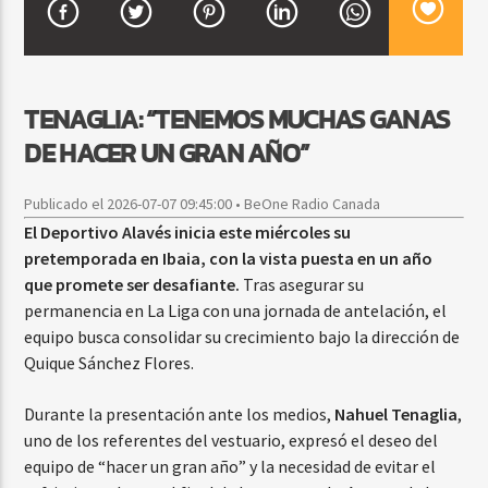
CURRENT SHOW
TENAGLIA: “TENEMOS MUCHAS GANAS
BALADAS ROMÁNTICAS
DE HACER UN GRAN AÑO”
4:00 AM
6:00 AM
Publicado el 2026-07-07 09:45:00 • BeOne Radio Canada
El Deportivo Alavés inicia este miércoles su
pretemporada en Ibaia, con la vista puesta en un año
Beone Radio
que promete ser desafiante.
Tras asegurar su
permanencia en La Liga con una jornada de antelación, el
equipo busca consolidar su crecimiento bajo la dirección de
Quique Sánchez Flores.
Durante la presentación ante los medios,
Nahuel Tenaglia
,
uno de los referentes del vestuario, expresó el deseo del
equipo de “hacer un gran año” y la necesidad de evitar el