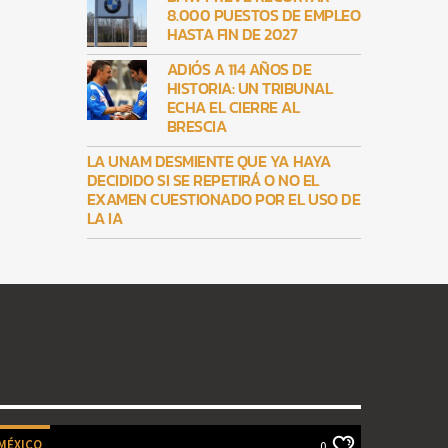
8.000 PUESTOS DE EMPLEO
HASTA FIN DE 2027
ADIÓS A 114 AÑOS DE
HISTORIA: UN TRIBUNAL
ECHA EL CIERRE AL
BRESCIA
LA UNAM DESMIENTE QUE YA HAYA
DECIDIDO SI SE REPETIRÁ O NO EL
EXAMEN CUESTIONADO POR EL USO DE
LA IA
MÉXICO
0