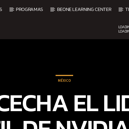
S
PROGRAMAS
BEONE LEARNING CENTER
T
LOADI
LOADI
CURRENT SHOW
SALSA MATUTINA
6:00 AM
9:00 AM
MÉXICO
CECHA EL L
L DE NVIDI