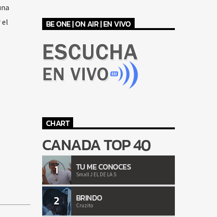
una
 el
BE ONE | ON AIR | EN VIVO
CHART
CANADA TOP 40
TU ME CONOCES
1
Small J EL DE LA S
BRINDO
2
Cruzito