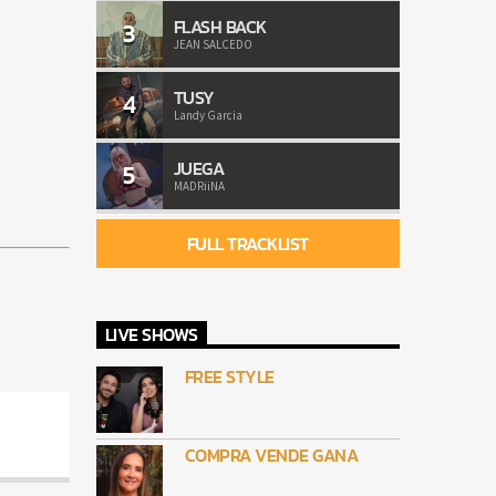
FLASH BACK
3
JEAN SALCEDO
TUSY
4
Landy Garcia
JUEGA
5
MADRiiNA
FULL TRACKLIST
LIVE SHOWS
FREE STYLE
COMPRA VENDE GANA