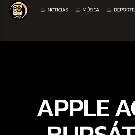
NOTICIAS
MÚSICA
DEPORTE
CURRENT TRACK
TITLE
ARTIST
APPLE A
BURSÁTI