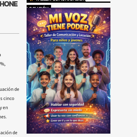
PHONE
LOCUCIÓN
a
1%,
tuación de
s cinco
y en
nes.
zación de