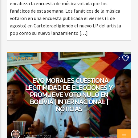
encabeza la encuesta de música votada por los
fanáticos de esta semana. Los fanáticos de la música
votaron en una encuesta publicada el viernes (1 de
agosto) en Carteleraeligiendo el nuevo LP del artista
pop como su nuevo lanzamiento […]
INTERNACIONAL
0
EVO MORALES CUESTIONA
LEGITIMIDAD DE ELECCIONES Y
PROMUEVE VOTO NULO EN
BOLIVIA | INTERNACIONAL |
NOTICIAS
rasco
AUGUST 17, 2025