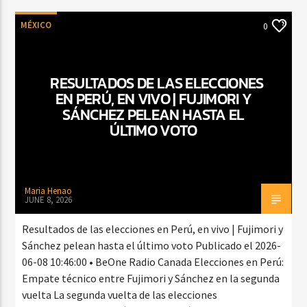
MÉXICO
0
RESULTADOS DE LAS ELECCIONES
EN PERÚ, EN VIVO | FUJIMORI Y
SÁNCHEZ PELEAN HASTA EL
ÚLTIMO VOTO
Maria Henao
JUNE 8, 2026
Resultados de las elecciones en Perú, en vivo | Fujimori y
Sánchez pelean hasta el último voto Publicado el 2026-
06-08 10:46:00 • BeOne Radio Canada Elecciones en Perú:
Empate técnico entre Fujimori y Sánchez en la segunda
vuelta La segunda vuelta de las elecciones