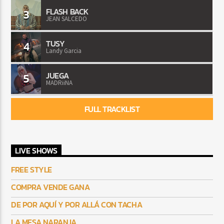
FLASH BACK
3
JEAN SALCEDO
TUSY
4
Landy Garcia
JUEGA
5
MADRiiNA
FULL TRACKLIST
LIVE SHOWS
FREE STYLE
COMPRA VENDE GANA
DE POR AQUÍ Y POR ALLÁ CON TACHA
LA MESA NARANJA