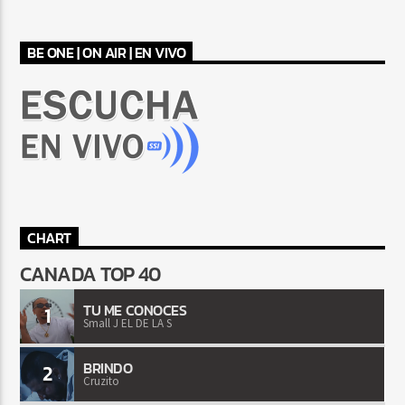
BE ONE | ON AIR | EN VIVO
CHART
CANADA TOP 40
TU ME CONOCES
1
Small J EL DE LA S
BRINDO
2
Cruzito