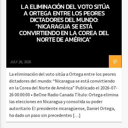
LA ELIMINACIÓN DEL VOTO SITÚA
A ORTEGA ENTRE LOS PEORES
DICTADORES DEL MUNDO:
CURRENT SHOW
“NICARAGUA SE ESTÁ
DJ MIX
CONVIRTIENDO EN LA COREA DEL
12:00 AM
2:00 AM
NORTE DE AMÉRICA”
JULY 26, 2026
Beone Radio
La eliminación del voto sitúa a Ortega entre los peores
dictadores del mundo: “Nicaragua se está convirtiendo
en la Corea del Norte de América” Publicado el 2026-07-
26 00:00:00 • BeOne Radio Canada Título: Ortega elimina
las elecciones en Nicaragua y consolida su poder
autoritario El presidente nicaragüense, Daniel Ortega,
ha dado un paso sin precedentes […]