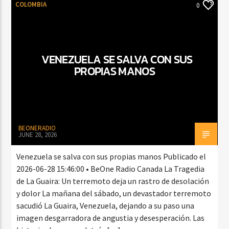
COLOMBIA
0
VENEZUELA SE SALVA CON SUS
PROPIAS MANOS
BEONERADIO
JUNE 28, 2026
Venezuela se salva con sus propias manos Publicado el
2026-06-28 15:46:00 • BeOne Radio Canada La Tragedia
de La Guaira: Un terremoto deja un rastro de desolación
y dolor La mañana del sábado, un devastador terremoto
sacudió La Guaira, Venezuela, dejando a su paso una
imagen desgarradora de angustia y desesperación. Las