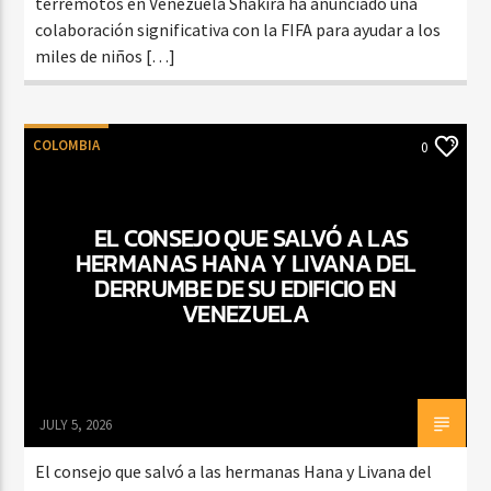
terremotos en Venezuela Shakira ha anunciado una
colaboración significativa con la FIFA para ayudar a los
miles de niños […]
COLOMBIA
0
EL CONSEJO QUE SALVÓ A LAS
HERMANAS HANA Y LIVANA DEL
DERRUMBE DE SU EDIFICIO EN
VENEZUELA
JULY 5, 2026
El consejo que salvó a las hermanas Hana y Livana del