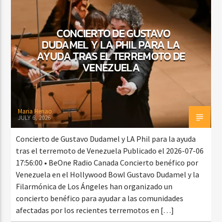
CONCIERTO DE GUSTAVO
DUDAMEL Y LA PHIL PARA LA
CURRENT SHOW
BALADAS Y VALLENATO
AYUDA TRAS EL TERREMOTO DE
VENEZUELA
2:00 PM
5:00 PM
Maria Henao
JULY 6, 2026
Beone Radio
Concierto de Gustavo Dudamel y LA Phil para la ayuda
tras el terremoto de Venezuela Publicado el 2026-07-06
17:56:00 • BeOne Radio Canada Concierto benéfico por
Venezuela en el Hollywood Bowl Gustavo Dudamel y la
Filarmónica de Los Ángeles han organizado un
concierto benéfico para ayudar a las comunidades
afectadas por los recientes terremotos en […]