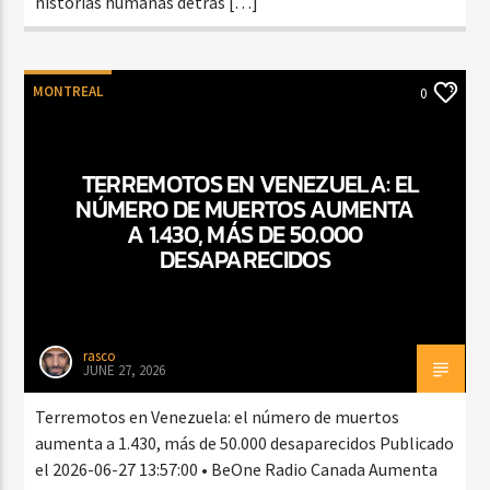
historias humanas detrás […]
MONTREAL
0
TERREMOTOS EN VENEZUELA: EL
NÚMERO DE MUERTOS AUMENTA
A 1.430, MÁS DE 50.000
DESAPARECIDOS
rasco
JUNE 27, 2026
Terremotos en Venezuela: el número de muertos
aumenta a 1.430, más de 50.000 desaparecidos Publicado
el 2026-06-27 13:57:00 • BeOne Radio Canada Aumenta