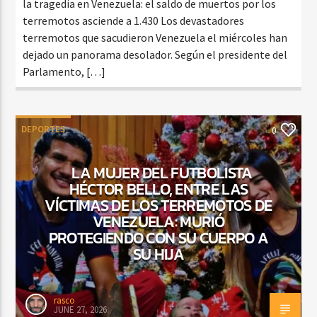
la tragedia en Venezuela: el saldo de muertos por los
terremotos asciende a 1.430 Los devastadores
terremotos que sacudieron Venezuela el miércoles han
dejado un panorama desolador. Según el presidente del
Parlamento, […]
DEPORTES
0
LA MUJER DEL FUTBOLISTA
HÉCTOR BELLO, ENTRE LAS
VÍCTIMAS DE LOS TERREMOTOS DE
VENEZUELA: MURIÓ
PROTEGIENDO CON SU CUERPO A
SU HIJA
rasco
JUNE 27, 2026