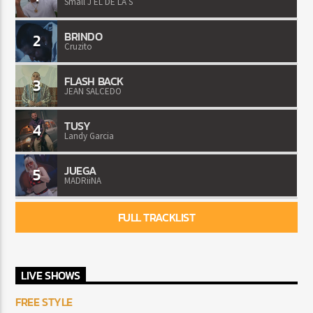
Small J EL DE LA S
BRINDO
2
Cruzito
FLASH BACK
3
JEAN SALCEDO
TUSY
4
Landy Garcia
JUEGA
5
MADRiiNA
FULL TRACKLIST
LIVE SHOWS
FREE STYLE