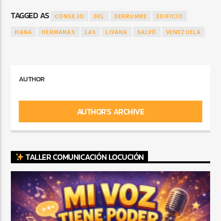
TAGGED AS
CONSEJO
DEL
DERRUMBE
EDIFICIO
HANA
HERMANAS
LAS
LIVANA
SALVÓ
VENEZUELA
AUTHOR
AUTHOR'S ARCHIVE
TALLER COMUNICACIÓN LOCUCIÓN