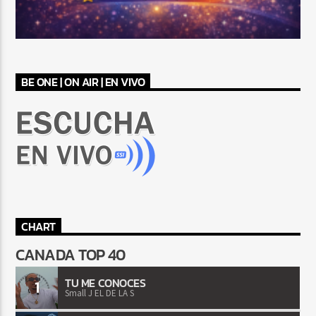
BE ONE | ON AIR | EN VIVO
CHART
CANADA TOP 40
TU ME CONOCES
1
Small J EL DE LA S