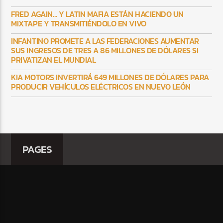
FRED AGAIN… Y LATIN MAFIA ESTÁN HACIENDO UN
MIXTAPE Y TRANSMITIÉNDOLO EN VIVO
INFANTINO PROMETE A LAS FEDERACIONES AUMENTAR
SUS INGRESOS DE TRES A 86 MILLONES DE DÓLARES SI
PRIVATIZAN EL MUNDIAL
KIA MOTORS INVERTIRÁ 649 MILLONES DE DÓLARES PARA
PRODUCIR VEHÍCULOS ELÉCTRICOS EN NUEVO LEÓN
PAGES