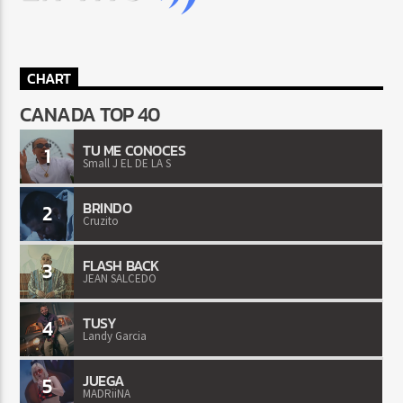
CHART
CANADA TOP 40
TU ME CONOCES
1
Small J EL DE LA S
BRINDO
2
Cruzito
FLASH BACK
3
JEAN SALCEDO
TUSY
4
Landy Garcia
JUEGA
5
MADRiiNA