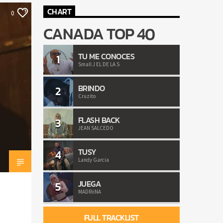
CHART
0
CANADA TOP 40
TU ME CONOCES
1
Small J EL DE LA S
BRINDO
2
Cruzito
FLASH BACK
3
JEAN SALCEDO
TUSY
4
Landy Garcia
JUEGA
5
MADRiiNA
FULL TRACKLIST