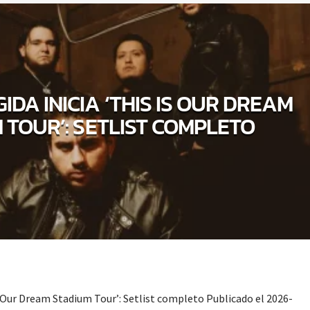
IDA INICIA ‘THIS IS OUR DREAM
 TOUR’: SETLIST COMPLETO
s Our Dream Stadium Tour’: Setlist completo Publicado el 2026-