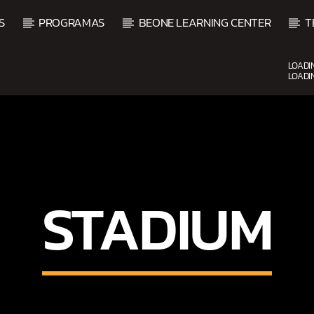
S
PROGRAMAS
BEONE LEARNING CENTER
T
LOADI
LOADI
CURRENT SHOW
BACHATA Y VALLENATO
9:00 AM
11:00 AM
STADIUM