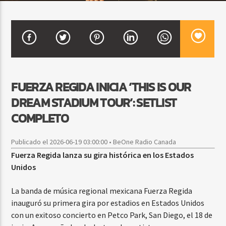
CURRENT SHOW
BALADAS ROMÁNTICAS
4:00 AM
6:00 AM
FUERZA REGIDA INICIA ‘THIS IS OUR
DREAM STADIUM TOUR’: SETLIST
COMPLETO
Beone Radio
Publicado el 2026-06-19 03:00:00 • BeOne Radio Canada
Fuerza Regida lanza su gira histórica en los Estados
Unidos
La banda de música regional mexicana Fuerza Regida
inauguró su primera gira por estadios en Estados Unidos
con un exitoso concierto en Petco Park, San Diego, el 18 de