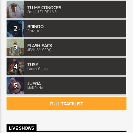
TU ME CONOCES
1
Small J EL DE LA S
BRINDO
2
Cruzito
FLASH BACK
3
JEAN SALCEDO
TUSY
4
Landy Garcia
JUEGA
5
MADRiiNA
FULL TRACKLIST
LIVE SHOWS