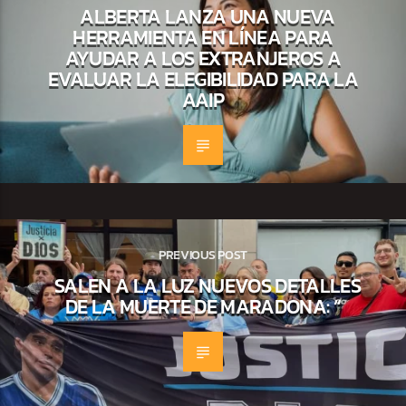
ALBERTA LANZA UNA NUEVA
HERRAMIENTA EN LÍNEA PARA
AYUDAR A LOS EXTRANJEROS A
EVALUAR LA ELEGIBILIDAD PARA LA
AAIP
PREVIOUS POST
SALEN A LA LUZ NUEVOS DETALLES
DE LA MUERTE DE MARADONA: “