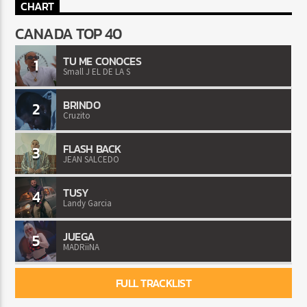
CHART
CANADA TOP 40
TU ME CONOCES
1
Small J EL DE LA S
BRINDO
2
Cruzito
FLASH BACK
3
JEAN SALCEDO
TUSY
4
Landy Garcia
JUEGA
5
MADRiiNA
FULL TRACKLIST