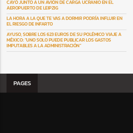
CAYÓ JUNTO A UN AVIÓN DE CARGA UCRANIO EN EL
AEROPUERTO DE LEIPZIG
LA HORA A LA QUE TE VAS A DORMIR PODRÍA INFLUIR EN
EL RIESGO DE INFARTO
AYUSO, SOBRE LOS 623 EUROS DE SU POLÉMICO VIAJE A
MÉXICO: “UNO SOLO PUEDE PUBLICAR LOS GASTOS
IMPUTABLES A LA ADMINISTRACIÓN”
PAGES