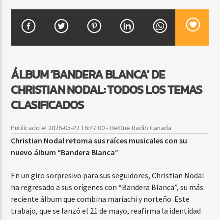
CURRENT SHOW
BACHATA Y VALLENATO
9:00 AM
11:00 AM
ÁLBUM ‘BANDERA BLANCA’ DE
CHRISTIAN NODAL: TODOS LOS TEMAS
CLASIFICADOS
Beone Radio
Publicado el 2026-05-22 16:47:00 • BeOne Radio Canada
Christian Nodal retoma sus raíces musicales con su
nuevo álbum “Bandera Blanca”
En un giro sorpresivo para sus seguidores, Christian Nodal
ha regresado a sus orígenes con “Bandera Blanca”, su más
reciente álbum que combina mariachi y norteño. Este
trabajo, que se lanzó el 21 de mayo, reafirma la identidad