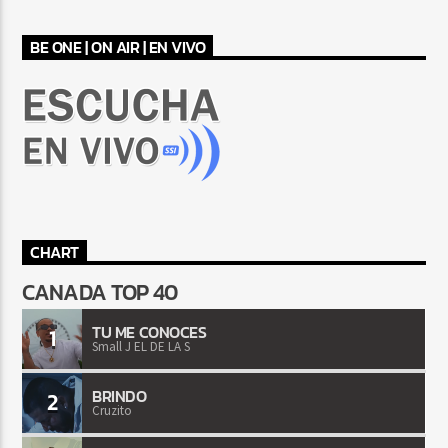
BE ONE | ON AIR | EN VIVO
CHART
CANADA TOP 40
TU ME CONOCES
1
Small J EL DE LA S
BRINDO
2
Cruzito