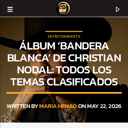
ENTRETENIMIENTO
ÁLBUM ‘BANDERA
BLANCA’ DE CHRISTIAN
NODAL: TODOS LOS
TEMAS CLASIFICADOS
WRITTEN BY
MARIA HENAO
ON MAY 22, 2026
CURRENT TRACK
TITLE
ARTIST