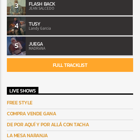
FLASH BACK
3
JEAN SALCEDO
TUSY
4
Landy Garcia
JUEGA
5
MADRiiNA
FULL TRACKLIST
LIVE SHOWS
FREE STYLE
COMPRA VENDE GANA
DE POR AQUÍ Y POR ALLÁ CON TACHA
LA MESA NARANJA