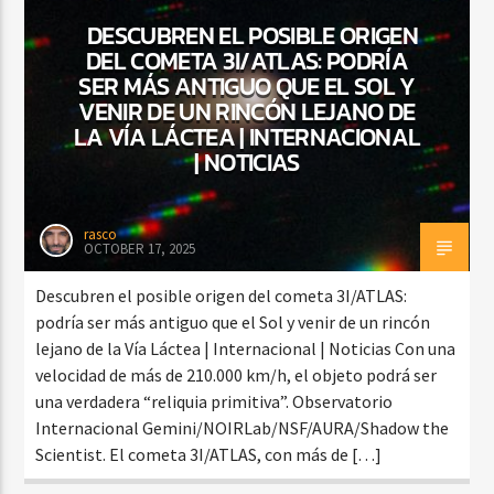
DESCUBREN EL POSIBLE ORIGEN
DEL COMETA 3I/ATLAS: PODRÍA
SER MÁS ANTIGUO QUE EL SOL Y
VENIR DE UN RINCÓN LEJANO DE
LA VÍA LÁCTEA | INTERNACIONAL
| NOTICIAS
rasco
OCTOBER 17, 2025
Descubren el posible origen del cometa 3I/ATLAS:
podría ser más antiguo que el Sol y venir de un rincón
lejano de la Vía Láctea | Internacional | Noticias Con una
velocidad de más de 210.000 km/h, el objeto podrá ser
una verdadera “reliquia primitiva”. Observatorio
Internacional Gemini/NOIRLab/NSF/AURA/Shadow the
Scientist. El cometa 3I/ATLAS, con más de […]