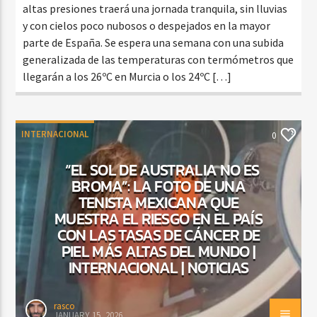
altas presiones traerá una jornada tranquila, sin lluvias
y con cielos poco nubosos o despejados en la mayor
parte de España. Se espera una semana con una subida
generalizada de las temperaturas con termómetros que
llegarán a los 26ºC en Murcia o los 24ºC […]
INTERNACIONAL
0
“EL SOL DE AUSTRALIA NO ES
BROMA”: LA FOTO DE UNA
TENISTA MEXICANA QUE
MUESTRA EL RIESGO EN EL PAÍS
CON LAS TASAS DE CÁNCER DE
PIEL MÁS ALTAS DEL MUNDO |
INTERNACIONAL | NOTICIAS
rasco
JANUARY 15, 2026