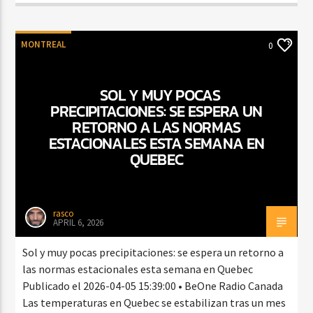
MONTREAL
0
SOL Y MUY POCAS
PRECIPITACIONES: SE ESPERA UN
RETORNO A LAS NORMAS
ESTACIONALES ESTA SEMANA EN
QUEBEC
rasco
APRIL 6, 2026
Sol y muy pocas precipitaciones: se espera un retorno a
las normas estacionales esta semana en Quebec
Publicado el 2026-04-05 15:39:00 • BeOne Radio Canada
Las temperaturas en Quebec se estabilizan tras un mes