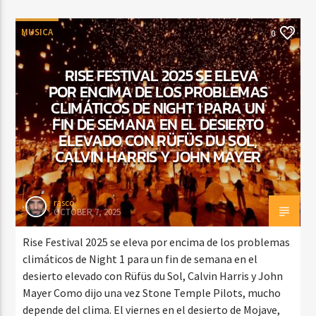
MUSICA
0
RISE FESTIVAL 2025 SE ELEVA
POR ENCIMA DE LOS PROBLEMAS
CLIMÁTICOS DE NIGHT 1 PARA UN
FIN DE SEMANA EN EL DESIERTO
ELEVADO CON RÜFÜS DU SOL,
CALVIN HARRIS Y JOHN MAYER
rasco
OCTOBER 7, 2025
Rise Festival 2025 se eleva por encima de los problemas
climáticos de Night 1 para un fin de semana en el
desierto elevado con Rüfüs du Sol, Calvin Harris y John
Mayer Como dijo una vez Stone Temple Pilots, mucho
depende del clima. El viernes en el desierto de Mojave,