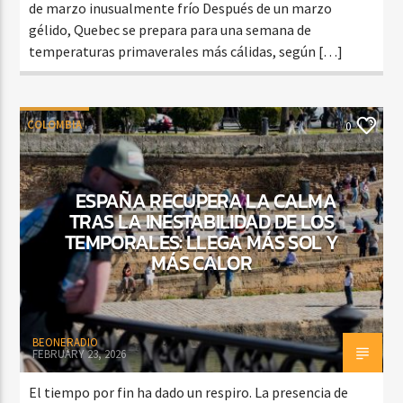
de marzo inusualmente frío Después de un marzo
gélido, Quebec se prepara para una semana de
temperaturas primaverales más cálidas, según […]
COLOMBIA
0
ESPAÑA RECUPERA LA CALMA
TRAS LA INESTABILIDAD DE LOS
TEMPORALES: LLEGA MÁS SOL Y
MÁS CALOR
BEONERADIO
FEBRUARY 23, 2026
El tiempo por fin ha dado un respiro. La presencia de