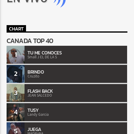
CHART
CANADA TOP 40
TU ME CONOCES
1
Small J EL DE LA S
BRINDO
2
Cruzito
FLASH BACK
3
JEAN SALCEDO
TUSY
4
Landy Garcia
JUEGA
5
MADRiiNA