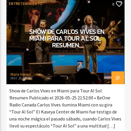
ENTRETENIMIENTO
0
SHOW DE CARLOS VIVES EN
MIAMI PARA TOUR AL SOL:
RESUMEN
Maria Henao
MAY 26, 2026
Show de Carlos Vives en Miami para Tour Al Sol:
Resumen Publicado el 2026-05-25 21:52:00 • BeOne
Radio Canada Carlos Vives ilumina Miami con su gira
“Tour Al Sol” El Kaseya Center de Miami fue testigo de
una noche mágica el pasado sábado, cuando Carlos Vives
llevó su espectáculo “Tour Al Sol” a una multitud […]