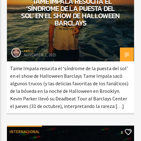
TAME IMPALA RESUCITA EL
‘SÍNDROME DE LA PUESTA DEL
SOL’ EN EL SHOW DE HALLOWEEN
BARCLAYS
rasco
NOVEMBER 2, 2025
Tame Impala resucita el ‘síndrome de la puesta del sol’
en el show de Halloween Barclays Tame Impala sacó
algunos trucos (y las delicias favoritas de los fanáticos)
de la bóveda en la noche de Halloween en Brooklyn.
Kevin Parker llevó su Deadbeat Tour al Barclays Center
el jueves (31 de octubre), interpretando la rareza […]
INTERNACIONAL
0