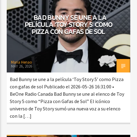
BAD BUNNY SE UNE A LA
PELÍCULA ‘TOY STORY 5’ COMO
CURRENT SHOW
PIZZA CON GAFAS DE SOL
BACHATA PARA EL CAMINO
5:00 PM
7:00 PM
Maria Henao
MAY 26, 2026
Beone Radio
Bad Bunny se une a la película ‘Toy Story 5’ como Pizza
con gafas de sol Publicado el 2026-05-26 16:31:00 •
BeOne Radio Canada Bad Bunny se une al elenco de Toy
Story 5 como “Pizza con Gafas de Sol” El icónico
universo de Toy Story sumó una nueva voz a su elenco
con la […]