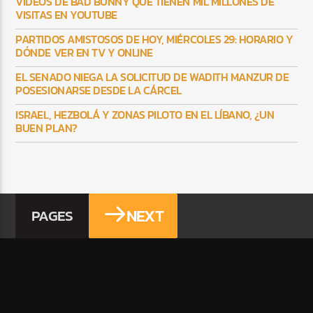
VÍDEOS DE BAD BUNNY QUE TIENEN MIL MILLONES DE
VISITAS EN YOUTUBE
PARTIDOS AMISTOSOS DE HOY, MIÉRCOLES 29: HORARIO Y
DÓNDE VER EN TV Y ONLINE
EL SENADO NIEGA LA SOLICITUD DE WADITH MANZUR DE
POSESIONARSE DESDE LA CÁRCEL
ISRAEL, HEZBOLÁ Y ZONAS PILOTO EN EL LÍBANO, ¿UN
BUEN PLAN?
NEXT
PAGES