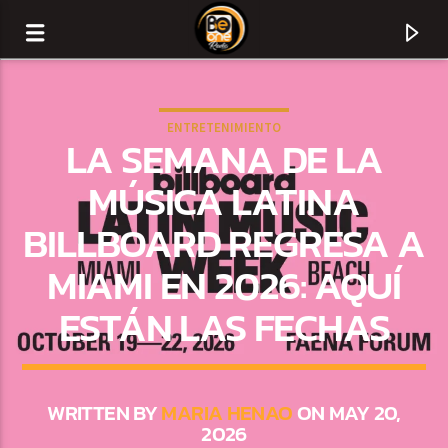
ENTRETENIMIENTO
LA SEMANA DE LA
MÚSICA LATINA
BILLBOARD REGRESA A
MIAMI EN 2026: AQUÍ
ESTÁN LAS FECHAS
CURRENT TRACK
TITLE
WRITTEN BY
MARIA HENAO
ON MAY 20,
2026
ARTIST