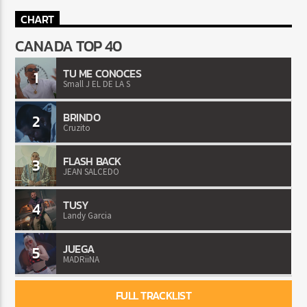
CHART
CANADA TOP 40
TU ME CONOCES
1
Small J EL DE LA S
BRINDO
2
Cruzito
FLASH BACK
3
JEAN SALCEDO
TUSY
4
Landy Garcia
JUEGA
5
MADRiiNA
FULL TRACKLIST