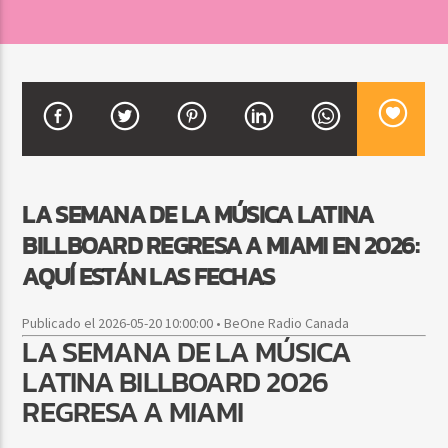
CURRENT SHOW
BACHATA PARA EL CAMINO
5:00 PM
7:00 PM
LA SEMANA DE LA MÚSICA LATINA
BILLBOARD REGRESA A MIAMI EN 2026:
Beone Radio
AQUÍ ESTÁN LAS FECHAS
Publicado el 2026-05-20 10:00:00 • BeOne Radio Canada
LA SEMANA DE LA MÚSICA
LATINA BILLBOARD 2026
REGRESA A MIAMI