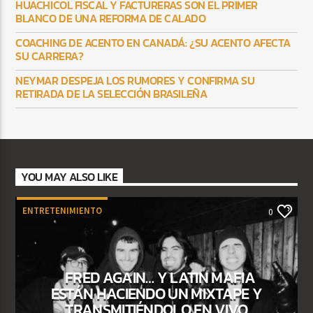
HUACHICOL FISCAL Y FACTURERAS SON EL PRIMER
BLANCO DE UNA REFORMA DE CALADO
COACHING DE ACENTO EN CANADÁ: ¿SU ACENTO AFECTA
SU CARRERA?
NEYMAR DESPEJA LOS RUMORES Y CONFIRMA SU
RETIRADA DE LA SELECCIÓN BRASILEÑA
YOU MAY ALSO LIKE
ENTRETENIMIENTO
0
FRED AGAIN… Y LATIN MAFIA
ESTÁN HACIENDO UN MIXTAPE Y
TRANSMITIÉNDOLO EN VIVO