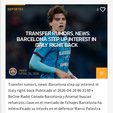
DEPORTES
0
TRANSFER RUMORS, NEWS:
BARCELONA STEP UP INTEREST IN
ITALY RIGHT BACK
rasco
APRIL 20, 2026
Transfer rumors, news: Barcelona step up interest in
Italy right back Publicado el 2026-04-20 06:31:00 •
BeOne Radio Canada Barcelona y Arsenal buscan
refuerzos clave en el mercado de fichajes Barcelona ha
intensificado su interés en el defensor Marco Palestra