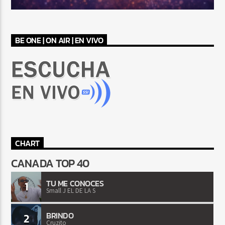
BE ONE | ON AIR | EN VIVO
CHART
CANADA TOP 40
TU ME CONOCES
1
Small J EL DE LA S
BRINDO
2
Cruzito