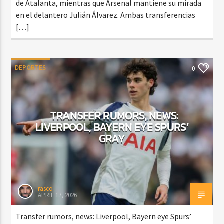
de Atalanta, mientras que Arsenal mantiene su mirada
en el delantero Julián Álvarez. Ambas transferencias
[…]
DEPORTES
0
TRANSFER RUMORS, NEWS:
LIVERPOOL, BAYERN EYE SPURS’
GRAY
rasco
APRIL 17, 2026
Transfer rumors, news: Liverpool, Bayern eye Spurs’