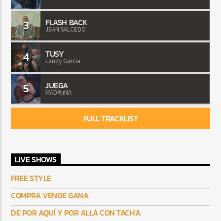
FLASH BACK
3
JEAN SALCEDO
TUSY
4
Landy Garcia
JUEGA
5
MADRiiNA
FULL TRACKLIST
LIVE SHOWS
FREE STYLE
COMPRA VENDE GANA
DE POR AQUÍ Y POR ALLÁ CON TACHA