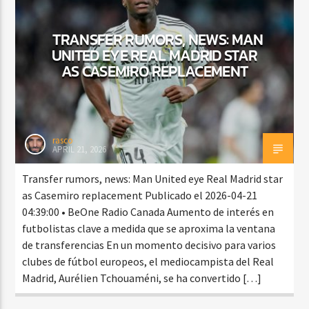
TRANSFER RUMORS, NEWS: MAN
UNITED EYE REAL MADRID STAR
CURRENT SHOW
AS CASEMIRO REPLACEMENT
DJ MIX
12:00 AM
2:00 AM
rasco
APRIL 21, 2026
Beone Radio
Transfer rumors, news: Man United eye Real Madrid star
as Casemiro replacement Publicado el 2026-04-21
04:39:00 • BeOne Radio Canada Aumento de interés en
futbolistas clave a medida que se aproxima la ventana
de transferencias En un momento decisivo para varios
clubes de fútbol europeos, el mediocampista del Real
Madrid, Aurélien Tchouaméni, se ha convertido […]