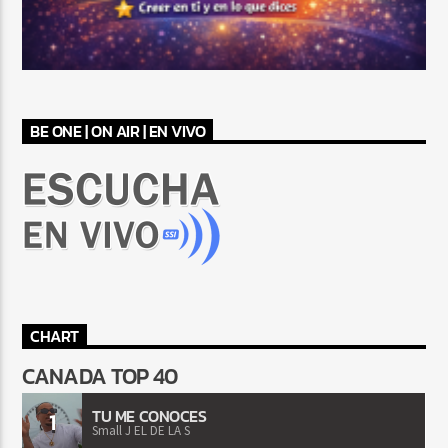
BE ONE | ON AIR | EN VIVO
CHART
CANADA TOP 40
TU ME CONOCES
1
Small J EL DE LA S