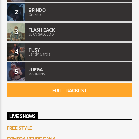
BRINDO
2
Cruzito
FLASH BACK
3
JEAN SALCEDO
TUSY
4
Landy Garcia
JUEGA
5
MADRiiNA
FULL TRACKLIST
LIVE SHOWS
FREE STYLE
COMPRA VENDE GANA