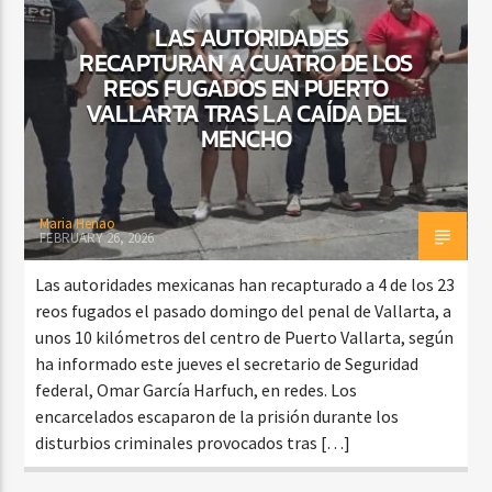
LAS AUTORIDADES
RECAPTURAN A CUATRO DE LOS
REOS FUGADOS EN PUERTO
CURRENT SHOW
VALLARTA TRAS LA CAÍDA DEL
ESPECIAL DE VALLENATO
MENCHO
3:00 PM
6:00 PM
Maria Henao
FEBRUARY 26, 2026
Beone Radio
Las autoridades mexicanas han recapturado a 4 de los 23
reos fugados el pasado domingo del penal de Vallarta, a
unos 10 kilómetros del centro de Puerto Vallarta, según
ha informado este jueves el secretario de Seguridad
federal, Omar García Harfuch, en redes. Los
encarcelados escaparon de la prisión durante los
disturbios criminales provocados tras […]