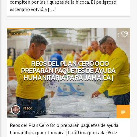
compiten por las riquezas de la bicoca. El peligroso
escenario volvió a […]
EL SALVADOR
0
REOS DEL PLAN CERO OCIO
PREPARAN PAQUETES DE AYUDA
HUMANITARIA PARA JAMAICA |
rasco
NOVEMBER 5, 2025
Reos del Plan Cero Ocio preparan paquetes de ayuda
humanitaria para Jamaica | La última portada 05 de