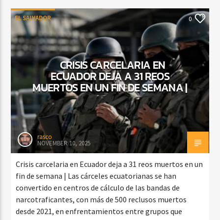
EL SALVADOR
0
CRISIS CARCELARIA EN
ECUADOR DEJA A 31 REOS
MUERTOS EN UN FIN DE SEMANA |
rasco
NOVEMBER 10, 2025
Crisis carcelaria en Ecuador deja a 31 reos muertos en un
fin de semana | Las cárceles ecuatorianas se han
convertido en centros de cálculo de las bandas de
narcotraficantes, con más de 500 reclusos muertos
desde 2021, en enfrentamientos entre grupos que