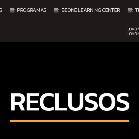
S
PROGRAMAS
BEONE LEARNING CENTER
T
LOADI
LOADI
CURRENT SHOW
BACHATA Y VALLENATO
9:00 AM
11:00 AM
RECLUSOS