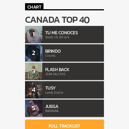
CHART
CANADA TOP 40
TU ME CONOCES
1
Small J EL DE LA S
BRINDO
2
Cruzito
FLASH BACK
3
JEAN SALCEDO
TUSY
4
Landy Garcia
JUEGA
5
MADRiiNA
FULL TRACKLIST