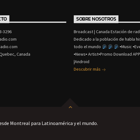
CTO
SOBRE NOSOTROS
8-3296
Broadcast | Canada Estación de radi
adio.com
Dedicado a la población de habla h
adio.com
todo el mundo
▪Music ▪Ev
 Quebec, Canada
▪News▪ Artist▪Promo Download APP
|Android
Descubrir más
esde Montreal para Latinoamérica y el mundo.