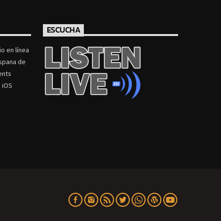
ESCUCHA
o en línea
ispana de
ents
 iOS