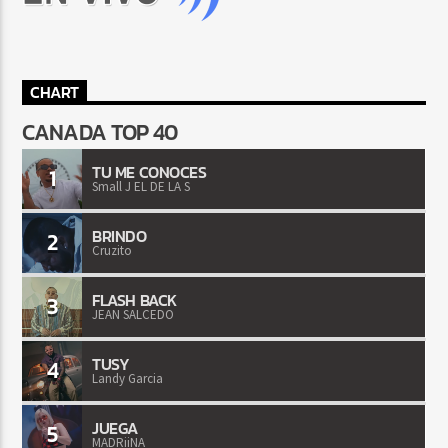
CHART
CANADA TOP 40
TU ME CONOCES
1
Small J EL DE LA S
BRINDO
2
Cruzito
FLASH BACK
3
JEAN SALCEDO
TUSY
4
Landy Garcia
JUEGA
5
MADRiiNA