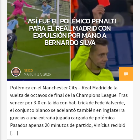
ASÍ FUE EL POLÉMICO PENALTI
PARA EL REAL MADRID CON
CURRENT SHOW
BACHATA PARA EL CAMINO
EXPULSIÓN POR MANO A
BERNARDO SILVA
5:00 PM
7:00 PM
rasco
MARCH 17, 2026
Beone Radio
Polémica en el Manchester City – Real Madrid de la
vuelta de octavos de final de la Champions League. Tras
vencer por 3-0 en la ida con hat-trick de Fede Valverde,
el conjunto blanco se adelantó también en Inglaterra
gracias a una extraña jugada cargada de polémica.
Pasados apenas 20 minutos de partido, Vinícius recibió
[…]