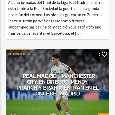
A ocho jornadas del final de la Liga F, el Madrid le cerró
esta tarde a la Real Sociedad la puerta de la segunda
posición del torneo. Las blancas golearon en Zubieta a
las txuri urdin para afianzarse como futuras
subcampeonas de una competición que está otro año
más cerca de levantar el Barcelona, el […]
INTERNACIONAL
0
REAL MADRID – MANCHESTER
CITY, EN DIRECTO | MENDY,
PITARCH Y BRAHIM ENTRAN EN EL
ONCE DEL MADRID