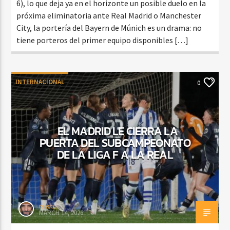
6), lo que deja ya en el horizonte un posible duelo en la
próxima eliminatoria ante Real Madrid o Manchester
City, la portería del Bayern de Múnich es un drama: no
tiene porteros del primer equipo disponibles […]
INTERNACIONAL
0
EL MADRID LE CIERRA LA
PUERTA DEL SUBCAMPEONATO
DE LA LIGA F A LA REAL
rasco
MARCH 14, 2026