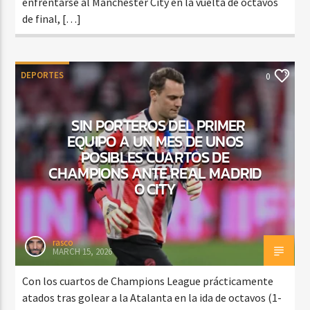
enfrentarse al Manchester City en la vuelta de octavos
de final, […]
DEPORTES
0
SIN PORTEROS DEL PRIMER
EQUIPO A UN MES DE UNOS
POSIBLES CUARTOS DE
CHAMPIONS ANTE REAL MADRID
O CITY
rasco
MARCH 15, 2026
Con los cuartos de Champions League prácticamente
atados tras golear a la Atalanta en la ida de octavos (1-