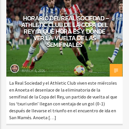
HORARIO DEL REAL SOCIEDAD –
ATHLETIC CLUB DE LA COPA DEL
REY: A QUÉ HORA ES Y DÓNDE
VER LA VUELTA DE LAS
SEMIFINALES
rasco
MARCH 4, 2026
La Real Sociedad y el Athletic Club viven este miércoles
en Anoeta el desenlace de la eliminatoria de la
semifinal de la Copa del Rey, un partido de vuelta al que
los ‘txuri urdin’ llegan con ventaja de un gol (0-1)
después de llevarse el triunfo en el encuentro de ida en
San Mamés. Anoeta […]