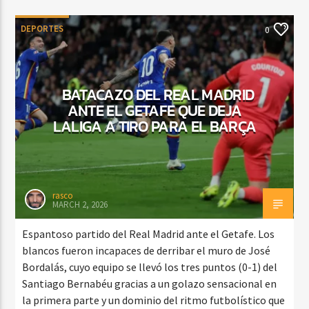
DEPORTES
0
BATACAZO DEL REAL MADRID
ANTE EL GETAFE QUE DEJA
LALIGA A TIRO PARA EL BARÇA
rasco
MARCH 2, 2026
Espantoso partido del Real Madrid ante el Getafe. Los
blancos fueron incapaces de derribar el muro de José
Bordalás, cuyo equipo se llevó los tres puntos (0-1) del
Santiago Bernabéu gracias a un golazo sensacional en
la primera parte y un dominio del ritmo futbolístico que