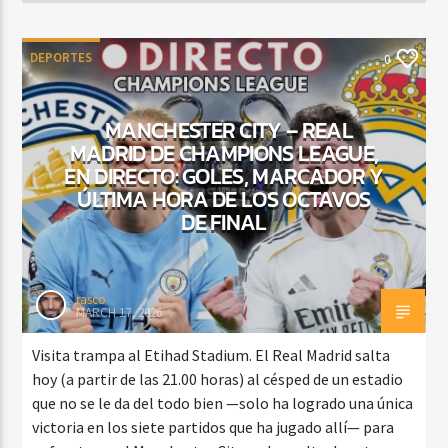
DEPORTES
0
MANCHESTER CITY – REAL
MADRID DE CHAMPIONS LEAGUE,
EN DIRECTO: GOLES, MARCADOR Y
ÚLTIMA HORA DE LOS OCTAVOS
DE FINAL
rasco
MARCH 17, 2026
Visita trampa al Etihad Stadium. El Real Madrid salta
hoy (a partir de las 21.00 horas) al césped de un estadio
que no se le da del todo bien —solo ha logrado una única
victoria en los siete partidos que ha jugado allí— para