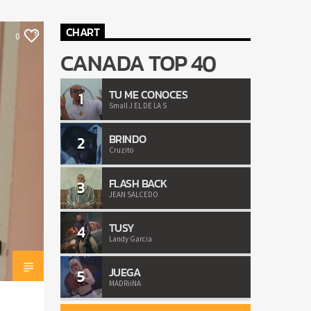
CHART
0
CANADA TOP 40
TU ME CONOCES
1
Small J EL DE LA S
BRINDO
2
Cruzito
FLASH BACK
3
JEAN SALCEDO
TUSY
4
Landy Garcia
JUEGA
5
MADRiiNA