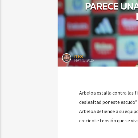
PARECE UNA
rasco
MAY 9, 2026
Arbeloa estalla contra las f
deslealtad por este escudo”
Arbeloa defiende a su equipo
creciente tensión que se viv