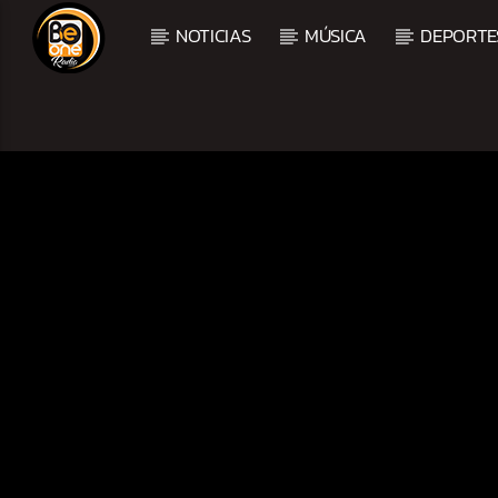
NOTICIAS
MÚSICA
DEPORTE
CURRENT TRACK
TITLE
ARTIST
CURRENT SHOW
BALADAS Y VALLENAT
2:00 PM
5:00 PM