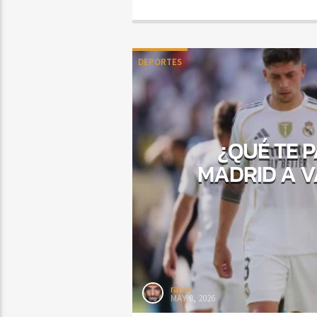
DEPORTES
¿QUÉ TE 
MADRID A V
rasco
MAY 8, 2026