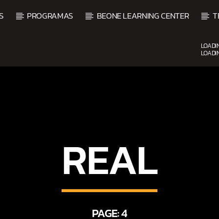
S
PROGRAMAS
BEONE LEARNING CENTER
T
LOADI
LOADI
UPCOMING SHOW
REAL
O
BALADAS Y VALLENATO
2:00 PM
5:00 PM
PAGE: 4