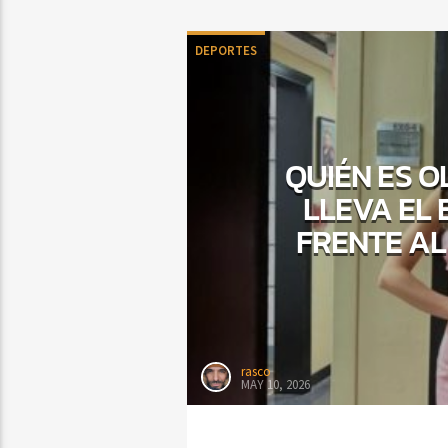
DEPORTES
QUIÉN ES O
LLEVA EL
FRENTE AL
rasco
MAY 10, 2026