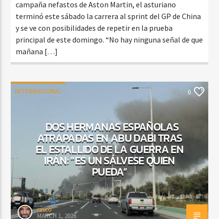
campaña nefastos de Aston Martin, el asturiano
terminó este sábado la carrera al sprint del GP de China
y se ve con posibilidades de repetir en la prueba
principal de este domingo. “No hay ninguna señal de que
mañana […]
INTERNACIONAL
0
DOS HERMANAS ESPAÑOLAS
ATRAPADAS EN ABU DABI TRAS
EL ESTALLIDO DE LA GUERRA EN
IRÁN: “ES UN SÁLVESE QUIEN
PUEDA”
rasco
MARCH 1, 2026