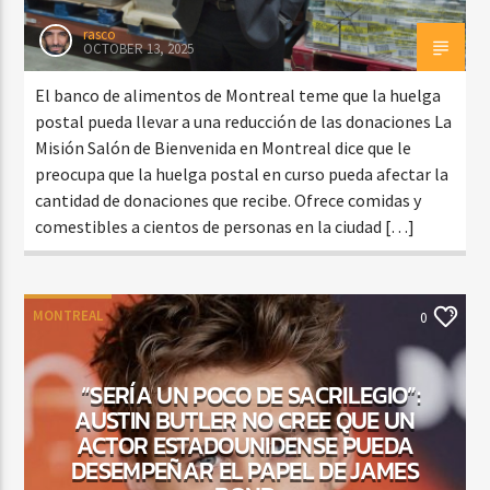
rasco
OCTOBER 13, 2025
El banco de alimentos de Montreal teme que la huelga
postal pueda llevar a una reducción de las donaciones La
Misión Salón de Bienvenida en Montreal dice que le
preocupa que la huelga postal en curso pueda afectar la
cantidad de donaciones que recibe. Ofrece comidas y
comestibles a cientos de personas en la ciudad […]
MONTREAL
0
“SERÍA UN POCO DE SACRILEGIO”:
AUSTIN BUTLER NO CREE QUE UN
ACTOR ESTADOUNIDENSE PUEDA
DESEMPEÑAR EL PAPEL DE JAMES