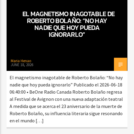
EL MAGNETISMO INAGOTABLE DE
ROBERTO BOLAÑO: “NO HAY
CURRENT SHOW
NADIE QUE HOY PUEDA
DJ MIX
IGNORARLO”
12:00 AM
2:00 AM
Maria Henao
JUNE 18, 2026
Beone Radio
El magnetismo inagotable de Roberto Bolaño: “No hay
nadie que hoy pueda ignorarlo” Publicado el 2026-06-18
06:40:00 • BeOne Radio Canada Roberto Bolaño regresa
al Festival de Avignon con una nueva adaptación teatral
A medida que se acerca el 23 aniversario de la muerte de
Roberto Bolaño, su influencia literaria sigue resonando
en el mundo […]