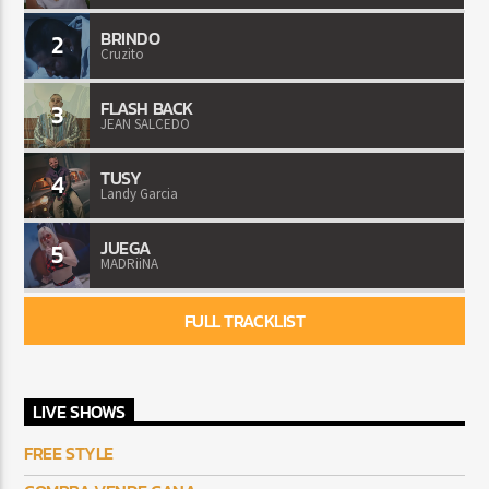
BRINDO
2
Cruzito
FLASH BACK
3
JEAN SALCEDO
TUSY
4
Landy Garcia
JUEGA
5
MADRiiNA
FULL TRACKLIST
LIVE SHOWS
FREE STYLE