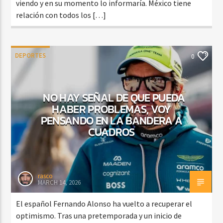
viendo y en su momento lo informaría. México tiene
relación con todos los […]
DEPORTES
0
NO HAY SEÑAL DE QUE PUEDA
HABER PROBLEMAS, VOY
PENSANDO EN LA BANDERA A
CUADROS
rasco
MARCH 14, 2026
El español Fernando Alonso ha vuelto a recuperar el
optimismo. Tras una pretemporada y un inicio de