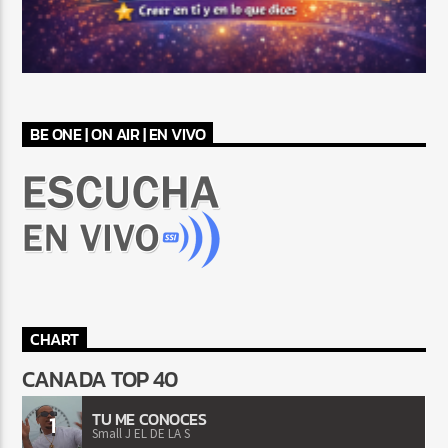
BE ONE | ON AIR | EN VIVO
CHART
CANADA TOP 40
TU ME CONOCES
1
Small J EL DE LA S