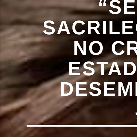
“SE
SACRILE
NO C
ESTAD
DESEM