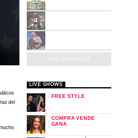
3
JEAN SALCEDO
TUSY
4
Landy Garcia
JUEGA
5
MADRiiNA
FULL TRACKLIST
LIVE SHOWS
náticos
FREE STYLE
raz del
COMPRA VENDE
GANA
 mucho