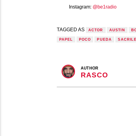
Instagram:
@be1radio
TAGGED AS
ACTOR
AUSTIN
B
PAPEL
POCO
PUEDA
SACRIL
AUTHOR
RASCO