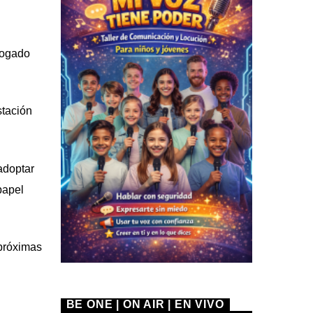
rogado
stación
adoptar
papel
 próximas
BE ONE | ON AIR | EN VIVO