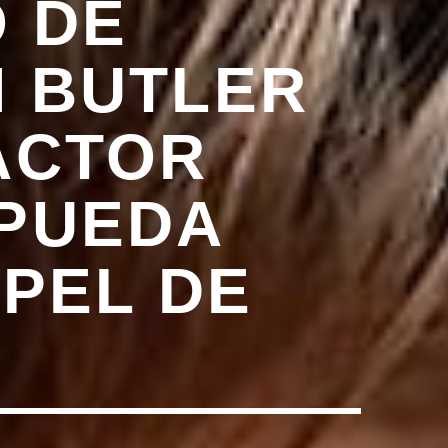
O DE
N BUTLER
ACTOR
 PUEDA
PEL DE
D