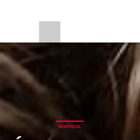
PORTES
PROGRAMAS
BEONE LEARNI
LOADING TITLE
BE
LOADING ARTIST
UPCOMING SHOW
ENATO
BACHATA PA
5:00 PM
7:00 PM
MONTREAL