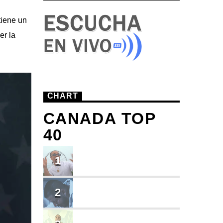
tiene un
er la
CHART
CANADA TOP
40
TU ME CONOCES
1
Small J EL DE LA S
BRINDO
2
Cruzito
FLASH BACK