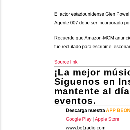
El actor estadounidense Glen Powell
Agente 007 debe ser incorporado por 
Recuerde que Amazon-MGM anunció h
fue reclutado para escribir el escen
Source link
¡La mejor músic
Síguenos en I
mantente al dí
eventos.
Descarga nuestra
APP BEO
Google Play
|
Apple Store
www.be1radio.com