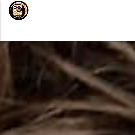
NOTICIAS
MÚSICA
DE
ANÚNCIATE
CURRENT TRACK
TITLE
ARTIST
CURRENT SHOW
BALADAS Y VALL
2:00 PM
5:00 PM