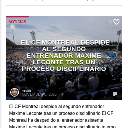
NOTICIAS
0
EL CF MONTREAL DESPIDE
AL SEGUNDO
ENTRENADOR MAXIME
LECONTE TRAS UN
PROCESO DISCIPLINARIO
rasco
NOVEMBER 6, 2025
El CF Montreal despide al segundo entrenador
Maxime Leconte tras un proceso disciplinario El CF
Montreal ha despedido al entrenador asistente
Maxime Leconte tras un proceso disciplinario interno.