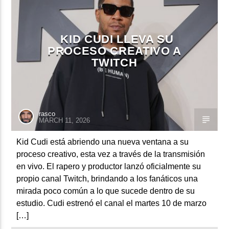
KID CUDI LLEVA SU
CURRENT SHOW
PROCESO CREATIVO A
BACHATA PARA EL CAMINO
TWITCH
5:00 PM
7:00 PM
rasco
MARCH 11, 2026
Beone Radio
Kid Cudi está abriendo una nueva ventana a su
proceso creativo, esta vez a través de la transmisión
en vivo. El rapero y productor lanzó oficialmente su
propio canal Twitch, brindando a los fanáticos una
mirada poco común a lo que sucede dentro de su
estudio. Cudi estrenó el canal el martes 10 de marzo
[…]