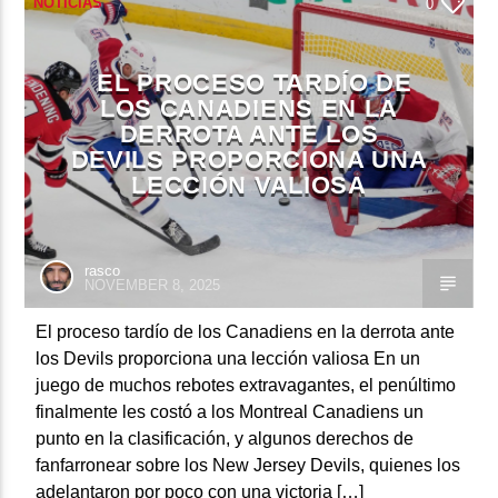
NOTICIAS
0
EL PROCESO TARDÍO DE
LOS CANADIENS EN LA
DERROTA ANTE LOS
DEVILS PROPORCIONA UNA
LECCIÓN VALIOSA
rasco
NOVEMBER 8, 2025
El proceso tardío de los Canadiens en la derrota ante
los Devils proporciona una lección valiosa En un
juego de muchos rebotes extravagantes, el penúltimo
finalmente les costó a los Montreal Canadiens un
punto en la clasificación, y algunos derechos de
fanfarronear sobre los New Jersey Devils, quienes los
adelantaron por poco con una victoria […]