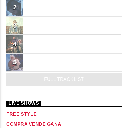
BRINDO
2
Cruzito
FLASH BACK
3
JEAN SALCEDO
TUSY
4
Landy Garcia
JUEGA
5
MADRiiNA
FULL TRACKLIST
LIVE SHOWS
FREE STYLE
COMPRA VENDE GANA