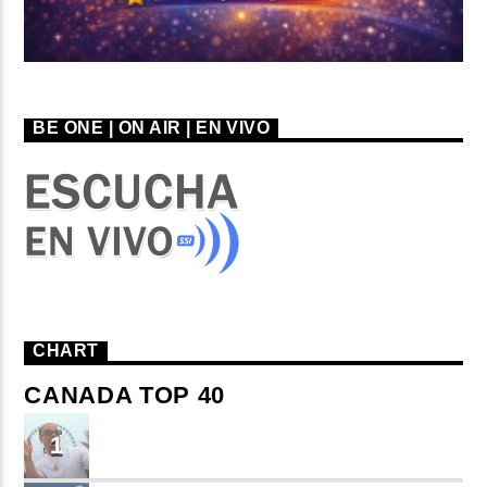
BE ONE | ON AIR | EN VIVO
CHART
CANADA TOP 40
TU ME CONOCES
1
Small J EL DE LA S