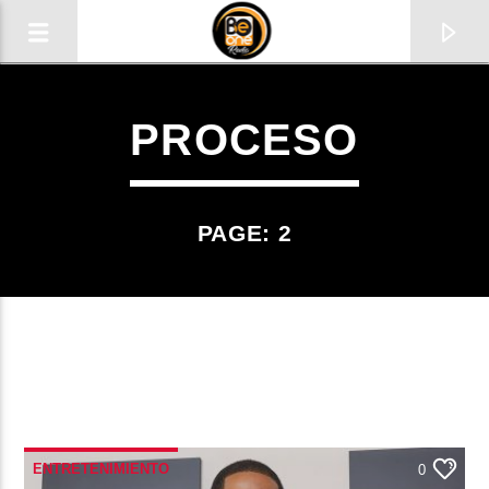
PROCESO
PAGE: 2
CURRENT TRACK
TITLE
ENTRETENIMIENTO
ARTIST
0