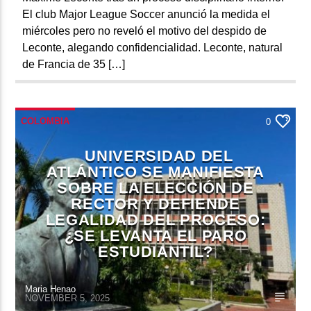
El club Major League Soccer anunció la medida el
miércoles pero no reveló el motivo del despido de
Leconte, alegando confidencialidad. Leconte, natural
de Francia de 35 […]
COLOMBIA
0
UNIVERSIDAD DEL
ATLÁNTICO SE MANIFIESTA
SOBRE LA ELECCIÓN DE
RECTOR Y DEFIENDE
LEGALIDAD DEL PROCESO:
¿SE LEVANTA EL PARO
ESTUDIANTIL?
Maria Henao
NOVEMBER 5, 2025