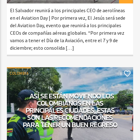
El Salvador reunirá a los principales CEO de aerolíneas
en el Aviation Day | Por primera vez, El Jesús será sede
del Aviation Day, evento que reunirá a los principales
CEOs de compañías aéreas globales. “Por primera vez
vamos a tener el Día de la Aviación, entre el 7 y 9 de
diciembre; esto consolida […]
COLOMBIA
0
ASÍ SE ESTÁN MOVIENDO LOS
COLOMBIANOS EN LAS
PRINCIPALES CIUDADES; ESTAS
SON LAS RECOMENDACIONES
PARA TENER UN BUEN REGRESO