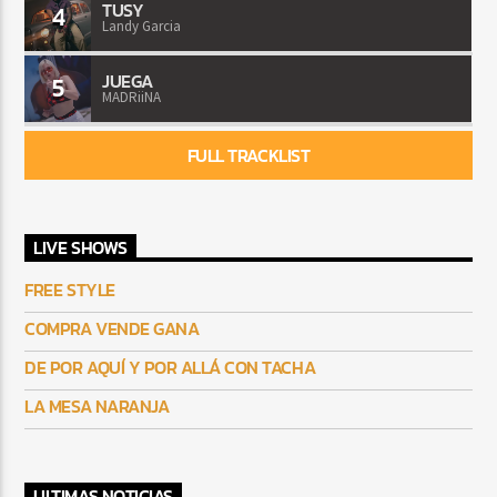
TUSY
4
Landy Garcia
JUEGA
5
MADRiiNA
FULL TRACKLIST
LIVE SHOWS
FREE STYLE
COMPRA VENDE GANA
DE POR AQUÍ Y POR ALLÁ CON TACHA
LA MESA NARANJA
ULTIMAS NOTICIAS