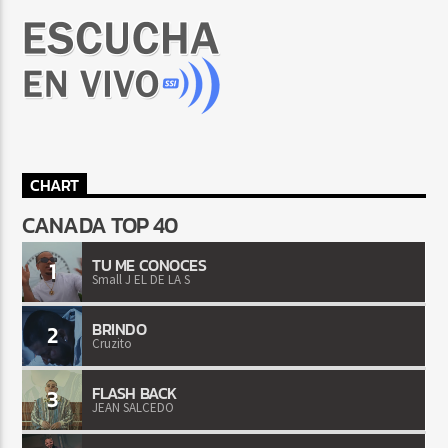
CHART
CANADA TOP 40
TU ME CONOCES
1
Small J EL DE LA S
BRINDO
2
Cruzito
FLASH BACK
3
JEAN SALCEDO