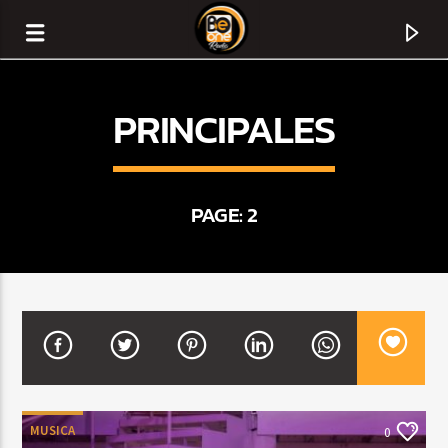
PRINCIPALES
PAGE: 2
CURRENT TRACK
TITLE
ARTIST
MUSICA
0