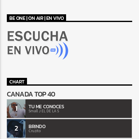
BE ONE | ON AIR | EN VIVO
CHART
CANADA TOP 40
TU ME CONOCES
1
Small J EL DE LA S
BRINDO
2
Cruzito