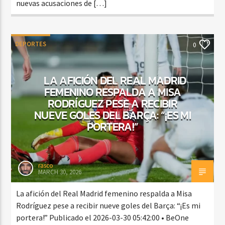
nuevas acusaciones de […]
DEPORTES
0
LA AFICIÓN DEL REAL MADRID
FEMENINO RESPALDA A MISA
RODRÍGUEZ PESE A RECIBIR
NUEVE GOLES DEL BARÇA: “¡ES MI
PORTERA!”
rasco
MARCH 30, 2026
La afición del Real Madrid femenino respalda a Misa
Rodríguez pese a recibir nueve goles del Barça: “¡Es mi
portera!” Publicado el 2026-03-30 05:42:00 • BeOne