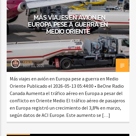
MÁS VIAJES EN AVIÓN EN
EUROPA PESE A GUERRA EN
CURRENT SHOW
MEDIO ORIENTE
BALADAS Y VALLENATO
2:00 PM
5:00 PM
rasco
MAY 13, 2026
Beone Radio
Más viajes en avión en Europa pese a guerra en Medio
Oriente Publicado el 2026-05-13 05:44:00 • BeOne Radio
Canada Aumenta el tráfico aéreo en Europa a pesar del
conflicto en Oriente Medio El tráfico aéreo de pasajeros
en Europa registró un crecimiento del 3,8% en marzo,
según datos de ACI Europe. Este aumento se […]