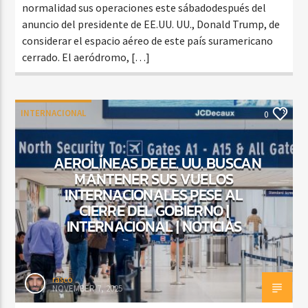
normalidad sus operaciones este sábadodespués del
anuncio del presidente de EE.UU. UU., Donald Trump, de
considerar el espacio aéreo de este país suramericano
cerrado. El aeródromo, […]
INTERNACIONAL
0
AEROLÍNEAS DE EE. UU. BUSCAN
MANTENER SUS VUELOS
INTERNACIONALES PESE AL
CIERRE DEL GOBIERNO |
INTERNACIONAL | NOTICIAS
rasco
NOVEMBER 7, 2025