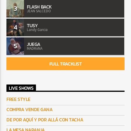
FLASH BACK
3
JEAN SALCEDO
TUSY
4
Landy Garcia
JUEGA
5
MADRiiNA
FULL TRACKLIST
LIVE SHOWS
FREE STYLE
COMPRA VENDE GANA
DE POR AQUÍ Y POR ALLÁ CON TACHA
LA MESA NARANJA