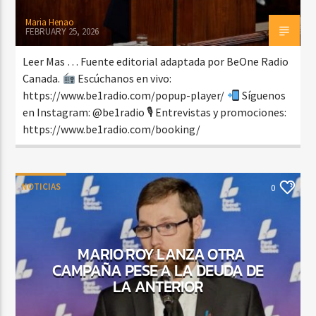
Maria Henao
FEBRUARY 25, 2026
Leer Mas … Fuente editorial adaptada por BeOne Radio
Canada.
Escúchanos en vivo:
https://www.be1radio.com/popup-player/
Síguenos
en Instagram: @be1radio 🎙 Entrevistas y promociones:
https://www.be1radio.com/booking/
NOTICIAS
0
MARIO ROY LANZA OTRA
CAMPAÑA PESE A LA DEUDA DE
LA ANTERIOR