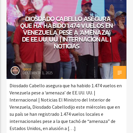
DIOSDADO CABELLO ASEGURA
QUE HA HABIDO 1.474 VUELOS EN
VENEZUELA PESE A ‘AMENAZA’
DE EE.UU. UU. | INTERNACIONAL |
NOTICIAS
rasco
DECEMBER 3, 2025
Diosdado Cabello asegura que ha habido 1.474 vuelos en
Venezuela pese a ‘amenaza’ de EE.UU. UU. |
Internacional | Noticias El Ministro del Interior de
Venezuela, Diosdado Cabellodijo este miércoles que en
su país se han registrado 1.474 vuelos locales e
internacionales pese a la que tachó de “amenaza” de
Estados Unidos, en alusión a […]