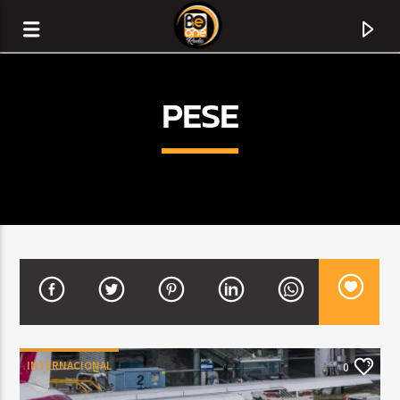
PESE
CURRENT TRACK
TITLE
INTERNACIONAL
0
ARTIST