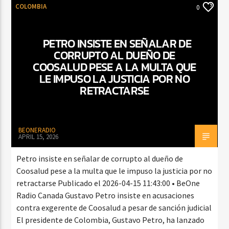
COLOMBIA
0
PETRO INSISTE EN SEÑALAR DE
CORRUPTO AL DUEÑO DE
COOSALUD PESE A LA MULTA QUE
LE IMPUSO LA JUSTICIA POR NO
RETRACTARSE
BEONERADIO
APRIL 15, 2026
Petro insiste en señalar de corrupto al dueño de
Coosalud pese a la multa que le impuso la justicia por no
retractarse Publicado el 2026-04-15 11:43:00 • BeOne
Radio Canada Gustavo Petro insiste en acusaciones
contra exgerente de Coosalud a pesar de sanción judicial
El presidente de Colombia, Gustavo Petro, ha lanzado