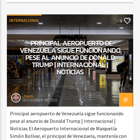
INTERNACIONAL
0
PRINCIPAL AEROPUERTO DE
VENEZUELA SIGUE FUNCIONANDO
PESE AL ANUNCIO DE DONALD
TRUMP | INTERNACIONAL |
NOTICIAS
rasco
NOVEMBER 30, 2025
Principal aeropuerto de Venezuela sigue funcionando
pese al anuncio de Donald Trump | Internacional |
Noticias El Aeropuerto Internacional de Maiquetía
Simón Bolívar, el principal de Venezuela, mantenía con