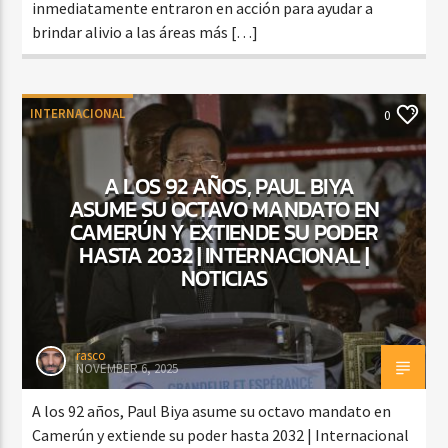
inmediatamente entraron en acción para ayudar a
brindar alivio a las áreas más […]
INTERNACIONAL
0
A LOS 92 AÑOS, PAUL BIYA
ASUME SU OCTAVO MANDATO EN
CAMERÚN Y EXTIENDE SU PODER
HASTA 2032 | INTERNACIONAL |
NOTICIAS
rasco
NOVEMBER 6, 2025
A los 92 años, Paul Biya asume su octavo mandato en
Camerún y extiende su poder hasta 2032 | Internacional