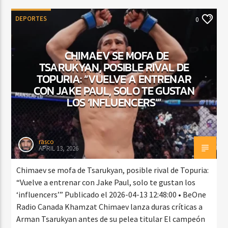
DEPORTES
0
CHIMAEV SE MOFA DE
TSARUKYAN, POSIBLE RIVAL DE
TOPURIA: “VUELVE A ENTRENAR
CON JAKE PAUL, SOLO TE GUSTAN
LOS ‘INFLUENCERS'”
rasco
APRIL 13, 2026
Chimaev se mofa de Tsarukyan, posible rival de Topuria:
“Vuelve a entrenar con Jake Paul, solo te gustan los
‘influencers’” Publicado el 2026-04-13 12:48:00 • BeOne
Radio Canada Khamzat Chimaev lanza duras críticas a
Arman Tsarukyan antes de su pelea titular El campeón