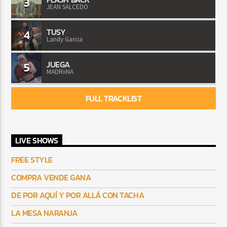
3
JEAN SALCEDO
TUSY
4
Landy Garcia
JUEGA
5
MADRiiNA
FULL TRACKLIST
LIVE SHOWS
FREE STYLE
COMPRA VENDE GANA
DE POR AQUÍ Y POR ALLÁ CON TACHA
LA MESA NARANJA