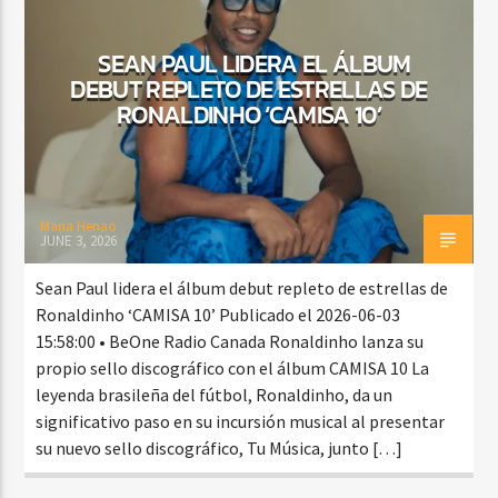
SEAN PAUL LIDERA EL ÁLBUM
DEBUT REPLETO DE ESTRELLAS DE
CURRENT SHOW
RONALDINHO ‘CAMISA 10’
DJ MIX
12:00 AM
2:00 AM
Maria Henao
JUNE 3, 2026
Beone Radio
Sean Paul lidera el álbum debut repleto de estrellas de
Ronaldinho ‘CAMISA 10’ Publicado el 2026-06-03
15:58:00 • BeOne Radio Canada Ronaldinho lanza su
propio sello discográfico con el álbum CAMISA 10 La
leyenda brasileña del fútbol, Ronaldinho, da un
significativo paso en su incursión musical al presentar
su nuevo sello discográfico, Tu Música, junto […]