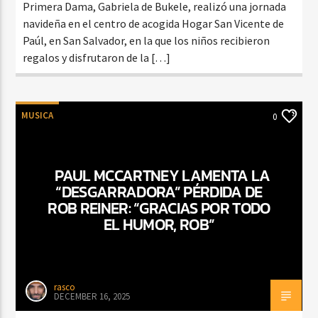
Primera Dama, Gabriela de Bukele, realizó una jornada
navideña en el centro de acogida Hogar San Vicente de
Paúl, en San Salvador, en la que los niños recibieron
regalos y disfrutaron de la […]
MUSICA
0
PAUL MCCARTNEY LAMENTA LA
“DESGARRADORA” PÉRDIDA DE
ROB REINER: “GRACIAS POR TODO
EL HUMOR, ROB”
rasco
DECEMBER 16, 2025