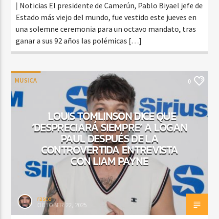
| Noticias El presidente de Camerún, Pablo Biyael jefe de
Estado más viejo del mundo, fue vestido este jueves en
una solemne ceremonia para un octavo mandato, tras
ganar a sus 92 años las polémicas […]
MUSICA
0
LOUIS TOMLINSON DICE QUE
‘DESPRECIARÁ SIEMPRE’ A LOGAN
PAUL DESPUÉS DE LA
CONTROVERTIDA ENTREVISTA
CON LIAM PAYNE
rasco
OCTOBER 22, 2025