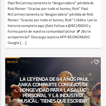
Paul McCartney lamenta la “desgarradora” pérdida de
Rob Reiner: “Gracias por todo el humor, Rob” Paul
McCartney lamenta la “desgarradora” pérdida de Rob
Reiner: “Gracias por todo el humor, Rob” Crédito: Lee la
historia completa aquí ¡Dale follow a @BE1RADIO y
forma parte de nuestra comunidad latina!
¡No te
arrepentirás!” Descarga nuestra APP BEONERADIO
Google […]
MUSICA
0
LA LEYENDA DE 84 AÑOS PAUL
ANKA COMPARTE CONSEJOS DE
LONGEVIDAD PARA LA SALUD
PERSONAL Y LA INDUSTRIA
MUSICAL: ‘TIENES QUE ESCRIBIR’