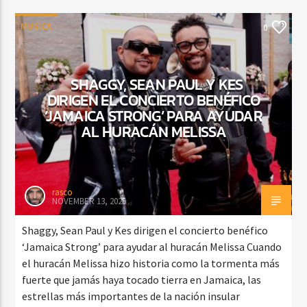
MUSICA
0
SHAGGY, SEAN PAUL Y KES
DIRIGEN EL CONCIERTO BENÉFICO
‘JAMAICA STRONG’ PARA AYUDAR
AL HURACÁN MELISSA
rasco
NOVEMBER 13, 2025
Shaggy, Sean Paul y Kes dirigen el concierto benéfico
‘Jamaica Strong’ para ayudar al huracán Melissa Cuando
el huracán Melissa hizo historia como la tormenta más
fuerte que jamás haya tocado tierra en Jamaica, las
estrellas más importantes de la nación insular