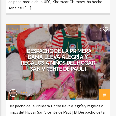
de peso medio de la UFC, Khamzat Chimaev, ha hecho
sentir su […]
EL SALVADOR
0
DESPACHO DE LA PRIMERA
DAMA LLEVA ALEGRÍA Y
REGALOS A NIÑOS DEL HOGAR
SAN VICENTE DE PAÚL |
rasco
DECEMBER 18, 2025
Despacho de la Primera Dama lleva alegría y regalos a
niños del Hogar San Vicente de Paúl | El Despacho de la