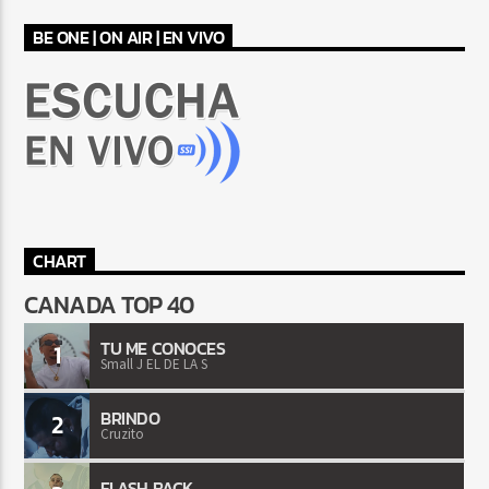
BE ONE | ON AIR | EN VIVO
CHART
CANADA TOP 40
TU ME CONOCES
1
Small J EL DE LA S
BRINDO
2
Cruzito
FLASH BACK