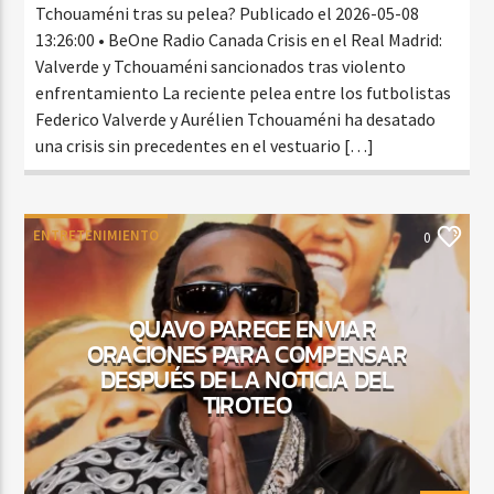
Tchouaméni tras su pelea? Publicado el 2026-05-08
13:26:00 • BeOne Radio Canada Crisis en el Real Madrid:
Valverde y Tchouaméni sancionados tras violento
enfrentamiento La reciente pelea entre los futbolistas
Federico Valverde y Aurélien Tchouaméni ha desatado
una crisis sin precedentes en el vestuario […]
ENTRETENIMIENTO
0
QUAVO PARECE ENVIAR
ORACIONES PARA COMPENSAR
DESPUÉS DE LA NOTICIA DEL
TIROTEO