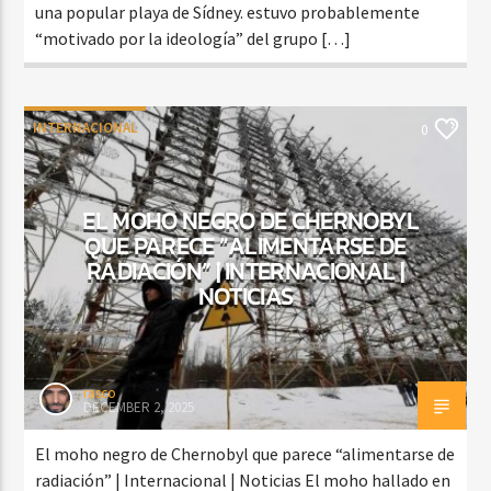
una popular playa de Sídney. estuvo probablemente
“motivado por la ideología” del grupo […]
INTERNACIONAL
0
EL MOHO NEGRO DE CHERNOBYL
QUE PARECE “ALIMENTARSE DE
RADIACIÓN” | INTERNACIONAL |
NOTICIAS
rasco
DECEMBER 2, 2025
El moho negro de Chernobyl que parece “alimentarse de
radiación” | Internacional | Noticias El moho hallado en