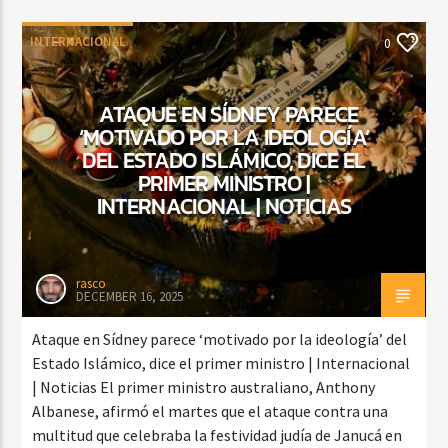
INTERNACIONAL
0
ATAQUE EN SÍDNEY PARECE
‘MOTIVADO POR LA IDEOLOGÍA’
DEL ESTADO ISLÁMICO, DICE EL
PRIMER MINISTRO |
INTERNACIONAL | NOTICIAS
rasco
DECEMBER 16, 2025
Ataque en Sídney parece ‘motivado por la ideología’ del
Estado Islámico, dice el primer ministro | Internacional
| Noticias El primer ministro australiano, Anthony
Albanese, afirmó el martes que el ataque contra una
multitud que celebraba la festividad judía de Janucá en