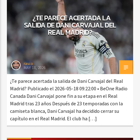
¿TE PARECE ACERTADA LA
SALIDA DE DANI CARVAJAL DEL
CURRENT SHOW
REAL MADRID?
MEZCLA TROPICAL Y SALSA
1:00 PM
3:00 PM
rasco
MAY 18, 2026
Beone Radio
¿Te parece acertada la salida de Dani Carvajal del Real
Madrid? Publicado el 2026-05-18 09:22:00 • BeOne Radio
Canada Dani Carvajal pone fin a su etapa en el Real
Madrid tras 23 años Después de 23 temporadas con la
camiseta blanca, Dani Carvajal ha decidido cerrar su
capítulo en el Real Madrid. El club ha […]