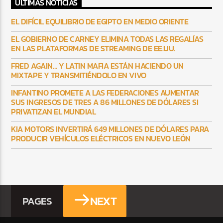
ULTIMAS NOTICIAS
EL DIFÍCIL EQUILIBRIO DE EGIPTO EN MEDIO ORIENTE
EL GOBIERNO DE CARNEY ELIMINA TODAS LAS REGALÍAS
EN LAS PLATAFORMAS DE STREAMING DE EE.UU.
FRED AGAIN… Y LATIN MAFIA ESTÁN HACIENDO UN
MIXTAPE Y TRANSMITIÉNDOLO EN VIVO
INFANTINO PROMETE A LAS FEDERACIONES AUMENTAR
SUS INGRESOS DE TRES A 86 MILLONES DE DÓLARES SI
PRIVATIZAN EL MUNDIAL
KIA MOTORS INVERTIRÁ 649 MILLONES DE DÓLARES PARA
PRODUCIR VEHÍCULOS ELÉCTRICOS EN NUEVO LEÓN
NEXT
PAGES