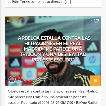
de Edin Terzic como nuevo director […]
DEPORTES
0
ARBELOA ESTALLA CONTRA LAS
FILTRACIONES EN EL REAL
MADRID: “ME PARECE UNA
TRAICIÓN Y UNA DESLEALTAD
POR ESTE ESCUDO”
rasco
MAY 9, 2026
Arbeloa estalla contra las filtraciones en el Real Madrid:
“Me parece una traición y una deslealtad por este
escudo” Publicado el 2026-05-09 05:17:00 • BeOne Radio