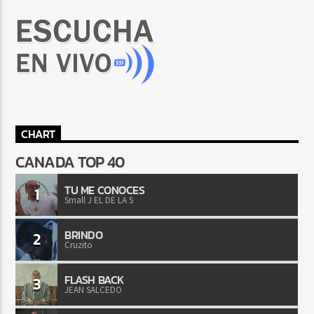
CHART
CANADA TOP 40
TU ME CONOCES
1
Small J EL DE LA S
BRINDO
2
Cruzito
FLASH BACK
3
JEAN SALCEDO