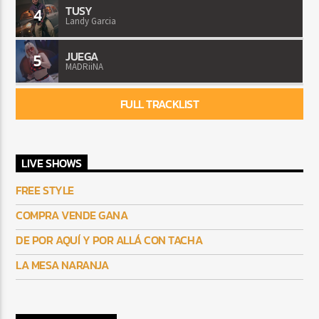
TUSY
4
Landy Garcia
JUEGA
5
MADRiiNA
FULL TRACKLIST
LIVE SHOWS
FREE STYLE
COMPRA VENDE GANA
DE POR AQUÍ Y POR ALLÁ CON TACHA
LA MESA NARANJA