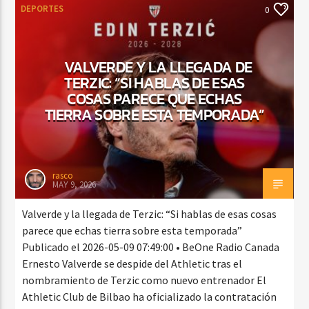
DEPORTES
0
VALVERDE Y LA LLEGADA DE
TERZIC: “SI HABLAS DE ESAS
COSAS PARECE QUE ECHAS
TIERRA SOBRE ESTA TEMPORADA”
rasco
MAY 9, 2026
Valverde y la llegada de Terzic: “Si hablas de esas cosas
parece que echas tierra sobre esta temporada”
Publicado el 2026-05-09 07:49:00 • BeOne Radio Canada
Ernesto Valverde se despide del Athletic tras el
nombramiento de Terzic como nuevo entrenador El
Athletic Club de Bilbao ha oficializado la contratación