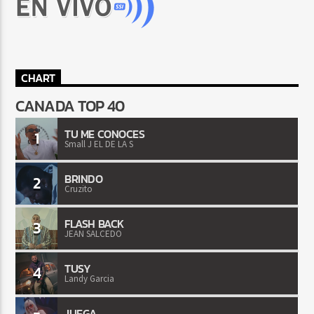
CHART
CANADA TOP 40
TU ME CONOCES
1
Small J EL DE LA S
BRINDO
2
Cruzito
FLASH BACK
3
JEAN SALCEDO
TUSY
4
Landy Garcia
JUEGA