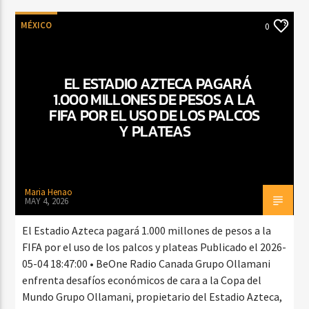
MÉXICO
0
EL ESTADIO AZTECA PAGARÁ
1.000 MILLONES DE PESOS A LA
FIFA POR EL USO DE LOS PALCOS
Y PLATEAS
Maria Henao
MAY 4, 2026
El Estadio Azteca pagará 1.000 millones de pesos a la
FIFA por el uso de los palcos y plateas Publicado el 2026-
05-04 18:47:00 • BeOne Radio Canada Grupo Ollamani
enfrenta desafíos económicos de cara a la Copa del
Mundo Grupo Ollamani, propietario del Estadio Azteca,