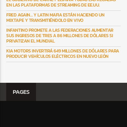
EN LAS PLATAFORMAS DE STREAMING DE EE.UU.
FRED AGAIN… Y LATIN MAFIA ESTÁN HACIENDO UN
MIXTAPE Y TRANSMITIÉNDOLO EN VIVO
INFANTINO PROMETE A LAS FEDERACIONES AUMENTAR
SUS INGRESOS DE TRES A 86 MILLONES DE DÓLARES SI
PRIVATIZAN EL MUNDIAL
KIA MOTORS INVERTIRÁ 649 MILLONES DE DÓLARES PARA
PRODUCIR VEHÍCULOS ELÉCTRICOS EN NUEVO LEÓN
PAGES